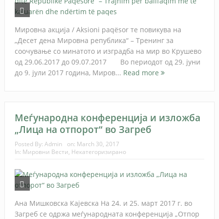
Мировна акција / Aksioni paqësor те повикува на
„Десет дена Мировна република“ – Тренинг за
соочување со минатото и изградба на мир во Крушево
од 29.06.2017 до 09.07.2017 Во периодот од 29. јуни
до 9. јули 2017 година, Миров...
Read more
Меѓународна конференција и изложба
„Лица на отпорот“ во Загреб
Posted By:
Admin
on:
March 30, 2017
In:
Мировни Вести
,
Некатегоризирано
Ана Мишковска Кајевска На 24. и 25. март 2017 г. во
Загреб се одржа меѓународната конференција „Отпор