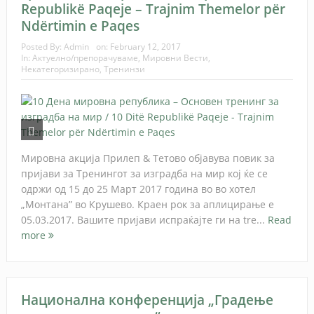
Republikë Paqeje – Trajnim Themelor për
Ndërtimin e Paqes
Posted By:
Admin
on:
February 12, 2017
In:
Актуелно/препорачуваме
,
Мировни Вести
,
Некатегоризирано
,
Тренинзи
Мировна акција Прилеп & Тетово објавува повик за
пријави за Тренингот за изградба на мир кој ќе се
одржи од 15 до 25 Март 2017 година во во хотел
„Монтана” во Крушево. Краен рок за аплицирање е
05.03.2017. Вашите пријави испраќајте ги на tre...
Read
more
Национална конференција „Градење