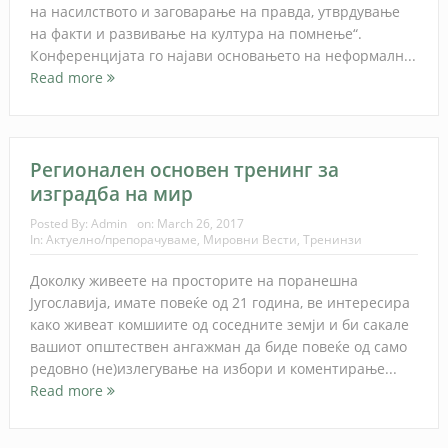
на насилството и заговарање на правда, утврдување
на факти и развивање на култура на помнење“.
Конференцијата го најави основањето на неформалн...
Read more
Регионален основен тренинг за
изградба на мир
Posted By:
Admin
on:
March 26, 2017
In:
Актуелно/препорачуваме
,
Мировни Вести
,
Тренинзи
Доколку живеете на просторите на поранешна
Југославија, имате повеќе од 21 година, ве интересира
како живеат комшиите од соседните земји и би сакале
вашиот општествен ангажман да биде повеќе од само
редовно (не)излегување на избори и коментирање...
Read more