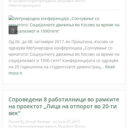
In:
Актуелно/препорачуваме
,
Мировни Вести
,
Некатегоризирано
Од 06. до 08. октомври 2017, во Приштина, Косово се
одржува Меѓународна конференција „Соочување со
минатото: Социјалните движења во Косово за време на
социјализмот и 1990-тите“ Конференцијата се одржува
на 20 годишнина на студентските демонстрац...
Read
more
Спроведени 8 работилници во рамките
на проектот „Лица на отпорот во 20-ти
век“
Posted By:
Emrah Rexhepi
on:
June 27, 2017
In:
Актуелно/препорачуваме
,
Мировни Вести
,