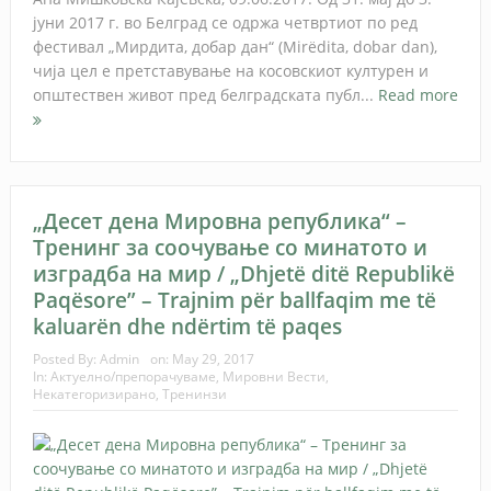
јуни 2017 г. во Белград се одржа четвртиот по ред
фестивал „Мирдита, добар дан“ (Mirëdita, dobar dan),
чија цел е претставување на косовскиот културен и
општествен живот пред белградската публ...
Read more
„Десет дена Мировна република“ –
Тренинг за соочување со минатото и
изградба на мир / „Dhjetë ditë Republikë
Paqësore” – Trajnim për ballfaqim me të
kaluarën dhe ndërtim të paqes
Posted By:
Admin
on:
May 29, 2017
In:
Актуелно/препорачуваме
,
Мировни Вести
,
Некатегоризирано
,
Тренинзи