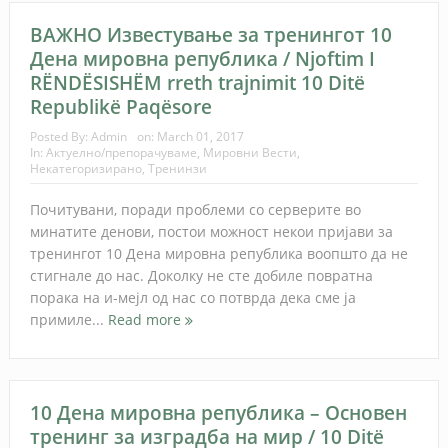
ВАЖНО Известување за тренингот 10
Дена мировна република / Njoftim I
RËNDËSISHËM rreth trajnimit 10 Ditë
Republikë Paqësore
Posted By:
Admin
on:
March 01, 2017
In:
Актуелно/препорачуваме
,
Мировни Вести
,
Некатегоризирано
,
Тренинзи
Почитувани, поради проблеми со серверите во
минатите денови, постои можност некои пријави за
тренингот 10 Дена мировна република воопшто да не
стигнале до нас. Доколку не сте добиле повратна
порака на и-мејл од нас со потврда дека сме ја
примиле...
Read more
10 Дена мировна република – Основен
тренинг за изградба на мир / 10 Ditë