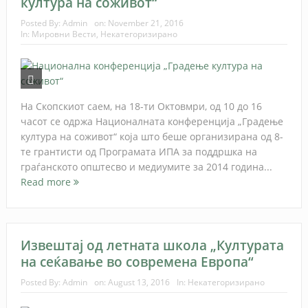
култура на соживот“
Posted By:
Admin
on:
November 21, 2016
In:
Мировни Вести
,
Некатегоризирано
На Скопскиот саем, на 18-ти Октовмри, од 10 до 16
часот се одржа Националната конференција „Градење
култура на соживот“ која што беше организирана од 8-
те грантисти од Програмата ИПА за поддршка на
граѓанското општесво и медиумите за 2014 година...
Read more
Извештај од летната школа „Културата
на сеќавање во современа Европа“
Posted By:
Admin
on:
August 13, 2016
In:
Некатегоризирано