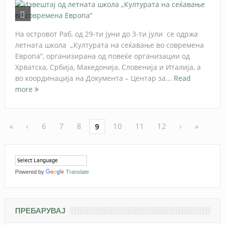
На островот Раб, од 29-ти јуни до 3-ти јули се одржа
летната школа „Културата на сеќавање во современа
Европа“, организирана од повеќе организации од
Хрватска, Србија, Македонија, Словенија и Италија, а
во координација на Документа – Центар за...
Read
more
«
‹
6
7
8
10
11
12
›
»
9
Powered by
Translate
ПРЕБАРУВАЈ