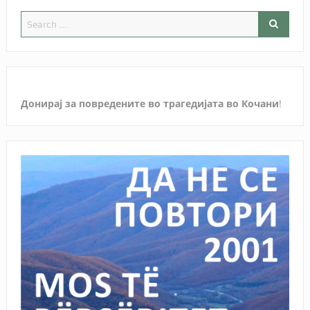
Донирај за повредените во трагедијата во Кочани
!