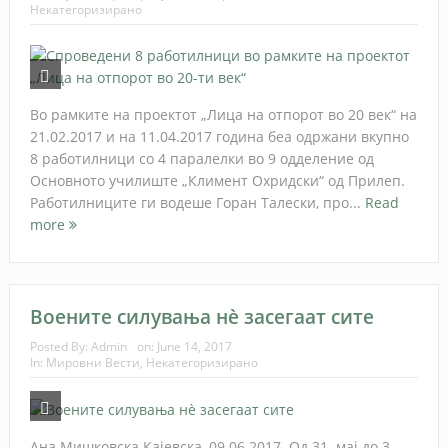
Некатегоризирано
Во рамките на проектот „Лица на отпорот во 20 век“ на
21.02.2017 и на 11.04.2017 година беа одржани вкупно
8 работилници со 4 паралелки во 9 одделение од
Основното училиште „Климент Охридски“ од Прилеп.
Работилниците ги водеше Горан Талески, про...
Read
more
Воените силувања нè засегаат сите
Posted By:
Admin
on:
June 14, 2017
In:
Мировни Вести
,
Некатегоризирано
Ана Мишковска Кајевска, 09.06.2017. Од 31. мај до 3.