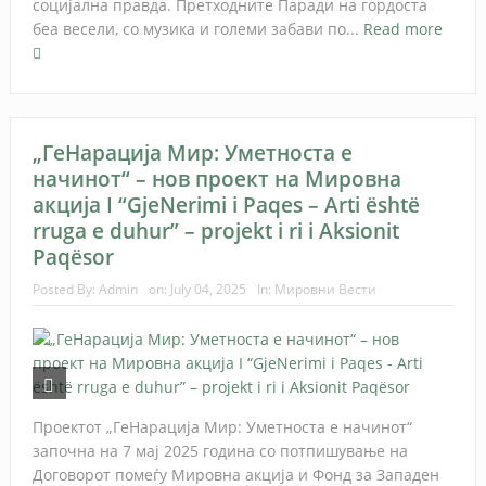
социјална правда. Претходните Паради на гордоста
беа весели, со музика и големи забави по...
Read more
„ГеНарација Мир: Уметноста е
начинот“ – нов проект на Мировна
акција I “GjeNerimi i Paqes – Arti është
rruga e duhur” – projekt i ri i Aksionit
Paqësor
Posted By:
Admin
on:
July 04, 2025
In:
Мировни Вести
Проектот „ГеНарација Мир: Уметноста е начинот“
започна на 7 мај 2025 година со потпишување на
Договорот помеѓу Мировна акција и Фонд за Западен