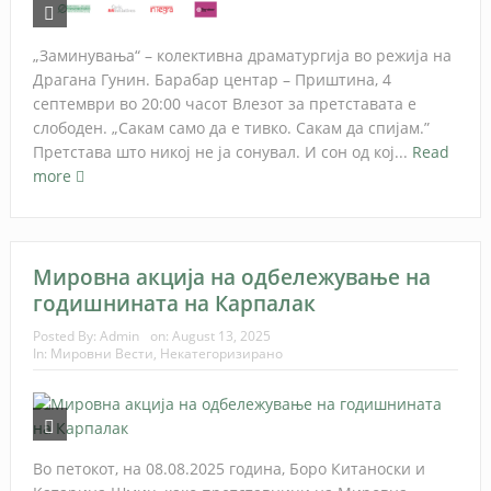
„Заминувања“ – колективна драматургија во режија на
Драгана Гунин. Барабар центар – Приштина, 4
септември во 20:00 часот Влезот за претставата е
слободен. „Сакам само да е тивко. Сакам да спијам.”
Претстава што никој не ја сонувал. И сон од кој...
Read
more
Мировна акција на одбележување на
годишнината на Карпалак
Posted By:
Admin
on:
August 13, 2025
In:
Мировни Вести
,
Некатегоризирано
Во петокот, на 08.08.2025 година, Боро Китаноски и