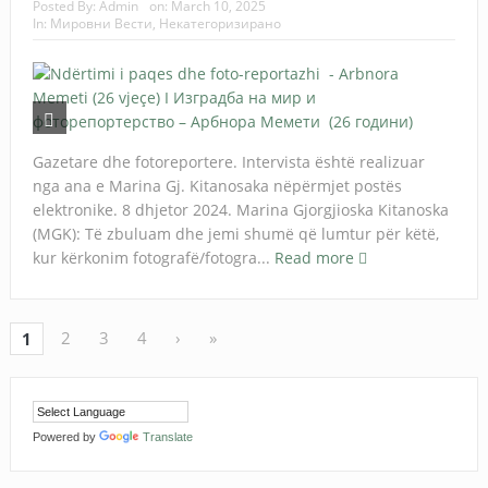
Posted By:
Admin
on:
March 10, 2025
In:
Мировни Вести
,
Некатегоризирано
Gazetare dhe fotoreportere. Intervista është realizuar
nga ana e Marina Gj. Kitanosaka nëpërmjet postës
elektronike. 8 dhjetor 2024. Marina Gjorgjioska Kitanoska
(MGK): Të zbuluam dhe jemi shumë që lumtur për këtë,
kur kërkonim fotografë/fotogra...
Read more
2
3
4
›
»
1
Powered by
Translate