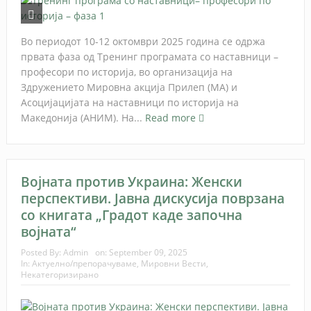
Во периодот 10-12 октомври 2025 година се одржа
првата фаза од Тренинг програмата со наставници –
професори по историја, во организација на
Здружението Мировна акција Прилеп (МА) и
Асоцијацијата на наставници по историја на
Македонија (АНИМ). На...
Read more
Војната против Украина: Женски
перспективи. Јавна дискусија поврзана
со книгата „Градот каде започна
војната“
Posted By:
Admin
on:
September 09, 2025
In:
Актуелно/препорачуваме
,
Мировни Вести
,
Некатегоризирано