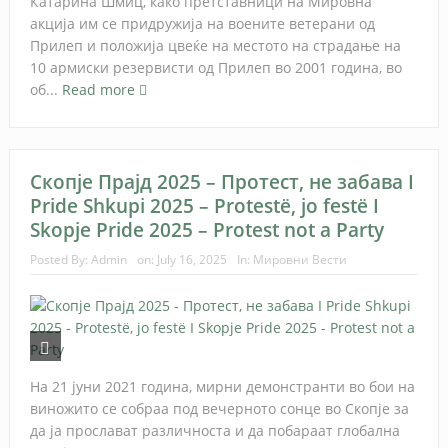
Катарина Шмиц, како претставници на Мировна
акција им се придружија на воените ветерани од
Прилеп и положија цвеќе на местото на страдање на
10 армиски резервисти од Прилеп во 2001 година, во
об...
Read more
Скопје Прајд 2025 – Протест, не забава I
Pride Shkupi 2025 – Protestë, jo festë I
Skopje Pride 2025 – Protest not a Party
Posted By:
Admin
on:
July 16, 2025
In:
Мировни Вести
На 21 јуни 2021 година, мирни демонстранти во бои на
виножито се собраа под вечерното сонце во Скопје за
да ја прослават различноста и да побараат глобална