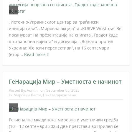
„Источно-Украинскиот центар за граѓански
иницијативи“, „Мировна акција“ и „KURVE Wustrow“ Ве
покануваат на презентација на книгата „Градот каде
што започна војната“ и дискусија: „Војната против
Украина: Женски перспективи“, на 16 септември
(втор...
Read more
ГеНарација Мир – Уметноста е начинот
Posted By:
Admin
on:
September 05, 2025
In:
Мировни Вести
,
Некатегоризирано
Регионална младинска, мировна и уметнички средба
(10 – 12 септември 2025) Две претстави во Прилеп ќе