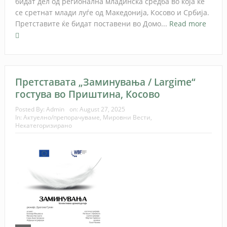
бидат дел од регионална младинска средба во која ќе
се сретнат млади луѓе од Македонија, Косово и Србија.
Претставите ќе бидат поставени во Домо...
Read more
Претставата „Заминувања / Largime“
гостува во Приштина, Косово
Posted By:
Admin
on:
August 27, 2025
In:
Актуелно/препорачуваме
,
Мировни Вести
,
Некатегоризирано