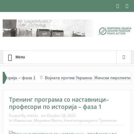
Menu
ија – фаза 1
Војната против Украина: Женски перспективи. Јав
i (26 vjeçe) I Изградба на мир и фоторепортерство – Арбнора Мемети
Тренинг програма со наставници–
професори по историја – фаза 1
Posted By:
Admin
on:
October 28, 2025
In:
Извештаи
,
Мировни Вести
,
Некатегоризирано
,
Тренинзи