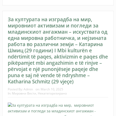
За културата на изградба на мир,
мировниот активизам и погледи за
младинскиот ангажман – искуствата од
една мировна работничка, и нејзината
работа во различни земји – Катарина
Шмиц (29 години) I Mbi kulturën e
ndërtimit të paqes, aktivizmin e paqes dhe
pikëpamjet mbi angazhimin e të rinjve –
përvojat e një punonjëseje paqeje dhe
puna e saj në vende të ndryshme –
Katharina Schmitz (29 vjeçe)
Posted By:
Admin
on:
March 10, 2025
In:
Мировни Вести
,
Некатегоризирано