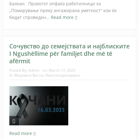
Балкан. Проектот опфаќа работилници за
„Помирување преку ангажирана уметност“ кои ќе
бидат спроведен...
Read more
Сочувство до семејствата и најблиските
I Ngushëllime për familjet dhe më të
afërmit
Posted By:
Admin
on:
March 17, 2025
In:
Мировни Вести
,
Некатегоризирано
Read more