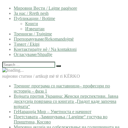
Мировни Вести / Lajme paqësore
За нас / Rreth nesh
Публикации / Botime
Книги
Извештаи
Тренинзи / Trajnime
Препорачуваме/Rekomandojmë
Тимот / Ekipi
Контактирајте нѐ / Na kontaktoni
Огласуваме/Shpallje
најнови статии / artikujt më të ri KËRKO
Тренинг програма со наставници– професори по
историја – фаза 1
Војната против Украина: Женски перспективи. Јавна
дискусија поврзана со книгата „Градот каде започна
војната“
ГеНарација Мир – Уметноста е начинот
Претставата „Заминувања / Largime“ гостува во
Приштина, Косово
Мировна акција на одбележување на годишнината на