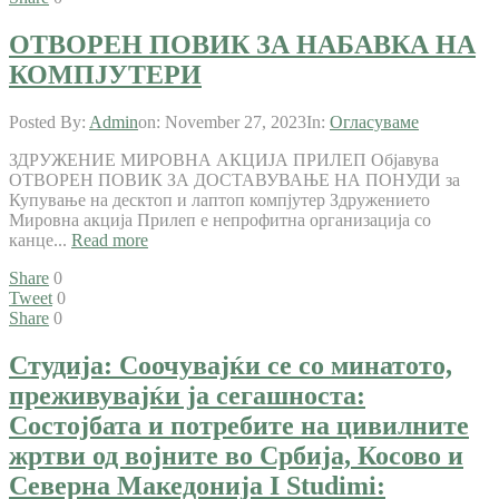
ОТВОРЕН ПОВИК ЗА НАБАВКА НА
КОМПЈУТЕРИ
Posted By:
Admin
on:
November 27, 2023
In:
Огласуваме
ЗДРУЖЕНИЕ МИРОВНА АКЦИЈА ПРИЛЕП Објавува
ОТВОРЕН ПОВИК ЗА ДОСТАВУВАЊЕ НА ПОНУДИ за
Купување на десктоп и лаптоп компјутер Здружението
Мировна акција Прилеп е непрофитна организација со
канце...
Read more
Share
0
Tweet
0
Share
0
Студија: Соочувајќи се со минатото,
преживувајќи ја сегашноста:
Состојбата и потребите на цивилните
жртви од војните во Србија, Косово и
Северна Македонија I Studimi: