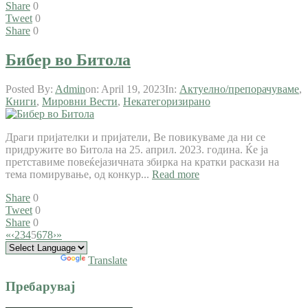
Share
0
Tweet
0
Share
0
Бибер во Битола
Posted By:
Admin
on:
April 19, 2023
In:
Актуелно/препорачуваме
,
Книги
,
Мировни Вести
,
Некатегоризирано
Драги пријателки и пријатели, Ве повикуваме да ни се
придружите во Битола на 25. април. 2023. година. Ќе ја
претставиме повеќејазичната збирка на кратки раскази на
тема помирување, од конкур...
Read more
Share
0
Tweet
0
Share
0
«
‹
2
3
4
5
6
7
8
›
»
Powered by
Translate
Пребарувај