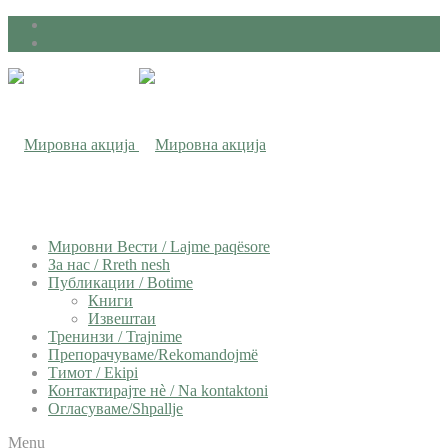
Мировни Вести / Lajme paqësore
За нас / Rreth nesh
Публикации / Botime
Книги
Извештаи
Тренинзи / Trajnime
Препорачуваме/Rekomandojmë
Тимот / Ekipi
Контактирајте нѐ / Na kontaktoni
Огласуваме/Shpallje
Menu