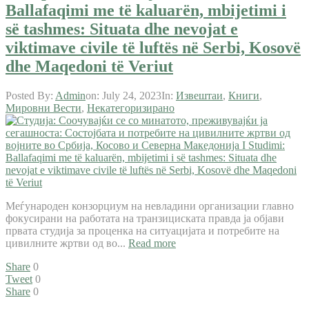
Ballafaqimi me të kaluarën, mbijetimi i
së tashmes: Situata dhe nevojat e
viktimave civile të luftës në Serbi, Kosovë
dhe Maqedoni të Veriut
Posted By:
Admin
on:
July 24, 2023
In:
Извештаи
,
Книги
,
Мировни Вести
,
Некатегоризирано
Меѓународен конзорциум на невладини организации главно
фокусирани на работата на транзициската правда ја објави
првата студија за проценка на ситуацијата и потребите на
цивилните жртви од во...
Read more
Share
0
Tweet
0
Share
0