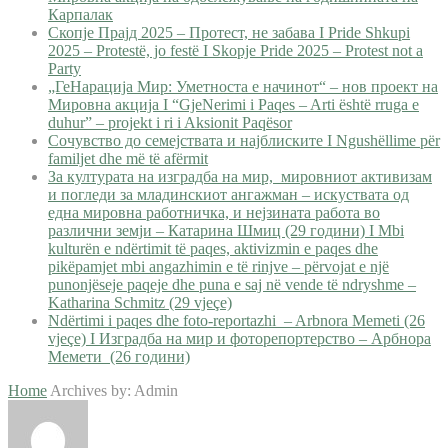
Карпалак
Скопје Прајд 2025 – Протест, не забава I Pride Shkupi
2025 – Protestë, jo festë I Skopje Pride 2025 – Protest not a
Party
„ГеНарација Мир: Уметноста е начинот“ – нов проект на
Мировна акција I “GjeNerimi i Paqes – Arti është rruga e
duhur” – projekt i ri i Aksionit Paqësor
Сочувство до семејствата и најблиските I Ngushëllime për
familjet dhe më të afërmit
За културата на изградба на мир, мировниот активизам
и погледи за младинскиот ангажман – искуствата од
една мировна работничка, и нејзината работа во
различни земји – Катарина Шмиц (29 години) I Mbi
kulturën e ndërtimit të paqes, aktivizmin e paqes dhe
pikëpamjet mbi angazhimin e të rinjve – përvojat e një
punonjëseje paqeje dhe puna e saj në vende të ndryshme –
Katharina Schmitz (29 vjeçe)
Ndërtimi i paqes dhe foto-reportazhi – Arbnora Memeti (26
vjeçe) I Изградба на мир и фоторепортерство – Арбнора
Мемети (26 години)
Home
Archives by: Admin