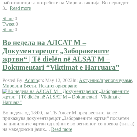
работилници за потребите на Мировна акција. Во периодот
3...
Read more
Share
0
Tweet
0
Share
0
Во недела на АЛСАТ М –
Документарецот „Заборавените
жртви“ | Të dielën në ALSAT M –
Dokumentari “Viktimat e Harruara”
Posted By:
Admin
on:
May 12, 2023
In:
Актуелно/препорачуваме
,
Мировни Вести
,
Некатегоризирано
Во недела од 18:00, на ТВ Алсат М пред вестите, ќе се
прикажува документарецот „Заборавените жртви“ посветен
на цивилните жртви од војните во регионот, со превод (титла)
на македонски јазик....
Read more