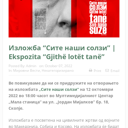
Изложба “Сите наши солзи” |
Ekspozita “Gjithë lotët tanë”
Posted By:
Admin
on:
October 07, 2022
In:
Мировни Вести
,
Некатегоризирано
Print
Email
Ве повикуваме да ни се придружите на отворањето
на изложбата
„Сите наши солзи“
на 12 октомври
2022 во 18:00 часот во Мултимедијалниот Центар
„Мала станица“ на ул. „Јордан Мијалков“ бр. 18,
Скопје.
Изложбата е посветена на цивилните жртви од војните
во Македонија, Србија и Косово. На изложбата ќе бидат