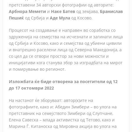
претставени 34 авторски фотографии од авторите:
Арбнора Мемети
и
Наке Батев
од земјава,
Бранислав
Пешиќ
од Србија и
Аде Мула
од Косово.
Процесот на создавање е направен во соработка со
здруженија на семејства на исчезнати и загинати лица
од Србија и Косово, како и семејства од убиени цивили
и внатрешно раселени лица од Северна Македонија, а
со цел да се отвори простор за нови можности и
иницијативи кога станува збор за изградбата на мирот
и помирување во регионот.
Изложбата ќе биде отворена за посетители од 12
до 17 октомври 2022
На настанот ќе зборуваат: автор(к)ите на
фотографиите, како и: Абедин Зимбери – во улога на
претставник на семејството Зимбери од Слупчане,
Елена Савеска – млада активистка од Тетово, како и
Марина Ѓ. Китаноска од Мировна акција во улога на