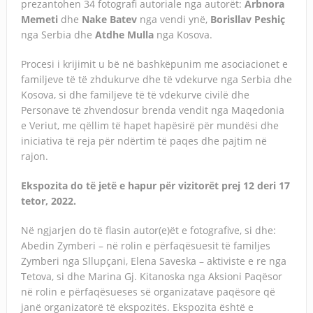
prezantohen 34 fotografi autoriale nga autorët:
Arbnora
Memeti
dhe
Nake Batev
nga vendi ynë,
Borisllav Peshiç
nga Serbia dhe
Atdhe Mulla
nga Kosova.
Procesi i krijimit u bë në bashkëpunim me asociacionet e
familjeve të të zhdukurve dhe të vdekurve nga Serbia dhe
Kosova, si dhe familjeve të të vdekurve civilë dhe
Personave të zhvendosur brenda vendit nga Maqedonia
e Veriut, me qëllim të hapet hapësirë për mundësi dhe
iniciativa të reja për ndërtim të paqes dhe pajtim në
rajon.
Ekspozita do të jetë e hapur për vizitorët prej 12 deri 17
tetor, 2022.
Në ngjarjen do të flasin autor(e)ët e fotografive, si dhe:
Abedin Zymberi – në rolin e përfaqësuesit të familjes
Zymberi nga Sllupçani, Elena Saveska – aktiviste e re nga
Tetova, si dhe Marina Gj. Kitanoska nga Aksioni Paqësor
në rolin e përfaqësueses së organizatave paqësore që
janë organizatorë të ekspozitës. Ekspozita është e