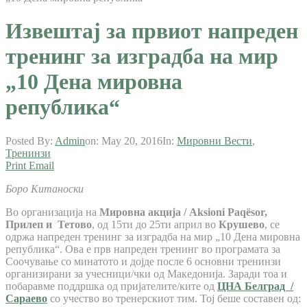
Извештај за првиот напреден
тренинг за изградба на мир
„10 Дена мировна
република“
Posted By:
Admin
on:
May 20, 2016
In:
Мировни Вести
,
Тренинзи
Print
Email
Боро Китаноски
Во организација на
Мировна акција / Aksioni Paqësor,
Прилеп и Тетово
, од 15ти до 25ти април во
Крушево
, се
одржа напреден тренинг за изградба на мир „10 Дена мировна
република“. Ова е прв напреден тренинг во програмата за
Соочување со минатото и дојде после 6 основни тренинзи
организирани за учесници/чки од Македонија. Заради тоа и
побаравме поддршка од пријателите/ките од
ЦНА Белград /
Сараево
со учество во тренерскиот тим. Тој беше составен од: