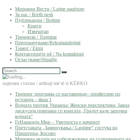
Мировни Вести / Lajme paqësore
За нас / Rreth nesh
Публикации / Botime
Книги
Извештаи
Тренинзи / Trajnime
Препорачуваме/Rekomandojmë
Тимот / Ekipi
Контактирајте нѐ / Na kontaktoni
Огласуваме/Shpallje
најнови статии / artikujt më të ri KËRKO
Тренинг програма со наставници– професори по
историја – фаза 1
Војната против Украина: Женски перспективи. Јавна
дискусија поврзана со книгата „Градот каде започна
војната“
ГеНарација Мир – Уметноста е начинот
Претставата „Заминувања / Largime“ гостува во
Приштина, Косово
Мировна акција на одбележување на годишнината на