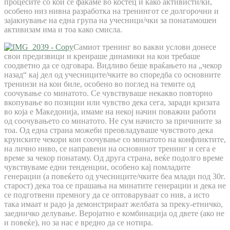
процесите со кои се фаќаме во костец и како активисти/ки,
особено низ нивна разработка на тренингот се долгорочни и
зајакнување на една група на учесници/чки за понатамошен
активизам има и тоа како смисла.
Самиот тренинг во вакви услови донесе
свои предизвици и креираше динамики на кои требаше
соодветно да се одговара. Видливо беше враќањето на „чекор
назад“ кај дел од учесниците/чките во споредба со основните
тренинзи на кои биле, особено во поглед на темите од
соочување со минатото. Се чувствуваше некакво повторно
вкопување во позиции или чувство дека сега, заради кризата
во која е Македонија, имаме на некој начин поважни работи
од соочувањето со минатото. Не сум начисто за причините за
тоа. Од една страна можеби преовладуваше чувството дека
крунските чекори кон соочување со минатото на конфликтите,
на лично ниво, се направени на основниот тренинг и сега е
време за чекор понатаму. Од друга страна, веќе подолго време
чувствуваме едни тенденции, особено кај помладите
генерации (а повеќето од учесниците/чките беа млади под 30г.
старост) дека тоа се прашања на минатите генерации и дека не
се подготвени премногу да се оптоваруваат со нив, а исто
така имаат и радо ја демонстрираат желбата за преку-етничко,
заедничко делување. Веројатно е комбинација од двете (ако не
и повеќе), но за нас е вредно да се нотира.