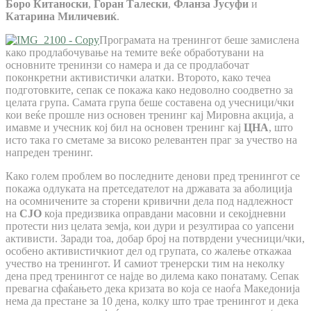
Боро Китаноски
,
Горан Талески
,
Фланза Јусуфи
и
Катарина Миличевиќ
.
Програмата на тренингот беше замислена
како продлабочување на темите веќе обработувани на
основните тренинзи со намера и да се продлабочат
поконкретни активистички алатки. Второто, како течеа
подготовките, сепак се покажа како недоволно соодветно за
целата група. Самата група беше составена од учесници/чки
кои веќе прошле низ основен тренинг кај Мировна акција, а
имавме и учесник кој бил на основен тренинг кај
ЦНА
, што
исто така го сметаме за високо релевантен праг за учество на
напреден тренинг.
Како голем проблем во последните денови пред тренингот се
покажа одлуката на претседателот на државата за аболиција
на осомничените за сторени кривични дела под надлежност
на
СЈО
која предизвика оправдани масовни и секојдневни
протести низ целата земја, кои дури и резултираа со уапсени
активисти. Заради тоа, добар број на потврдени учесници/чки,
особено активистичкиот дел од групата, со жалење откажаа
учество на тренингот. И самиот тренерски тим на неколку
дена пред тренингот се најде во дилема како понатаму. Сепак
превагна сфаќањето дека кризата во која се наоѓа Македонија
нема да престане за 10 дена, колку што трае тренингот и дека