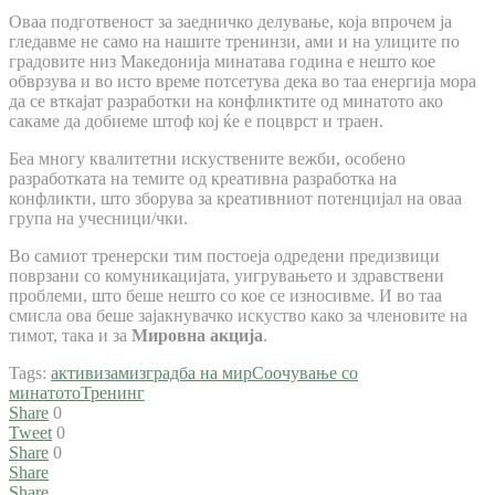
Оваа подготвеност за заедничко делување, која впрочем ја
гледавме не само на нашите тренинзи, ами и на улиците по
градовите низ Македонија минатава година е нешто кое
обврзува и во исто време потсетува дека во таа енергија мора
да се вткајат разработки на конфликтите од минатото ако
сакаме да добиеме штоф кој ќе е поцврст и траен.
Беа многу квалитетни искуствените вежби, особено
разработката на темите од креативна разработка на
конфликти, што зборува за креативниот потенцијал на оваа
група на учесници/чки.
Во самиот тренерски тим постоеја одредени предизвици
поврзани со комуникацијата, уигрувањето и здравствени
проблеми, што беше нешто со кое се износивме. И во таа
смисла ова беше зајакнувачко искуство како за членовите на
тимот, така и за
Мировна акција
.
Tags:
активизам
изградба на мир
Соочување со
минатото
Тренинг
Share
0
Tweet
0
Share
0
Share
Share