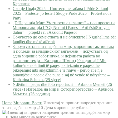
Карпалак
Скопје Прајд 2025 – Протест, не забава I Pride Shkupi
2025 – Protestë, jo festë I Skopje Pride 2025 – Protest not a
Party
„ГеНарација Мир: Уметноста е начинот“ – нов проект на
Мировна акција I “GjeNerimi i Paqes – Arti është rruga e
duhur” – projekt i ri i Aksionit Paqësor
Сочувство до семејствата и најблиските I Ngushëllime për
familjet dhe më të afërmit
За културата на изградба на мир, мировниот активизам
и погледи за младинскиот ангажман – искуствата од
една мировна работничка, и нејзината работа во
различни земји – Катарина Шмиц (29 години) I Mbi
kulturën e ndërtimit të paqes, aktivizmin e paqes dhe
pikëpamjet mbi angazhimin e të rinjve – përvojat e një
punonjëseje paqeje dhe puna e saj në vende të ndryshme –
Katharina Schmitz (29 vjeçe)
Ndërtimi i paqes dhe foto-reportazhi – Arbnora Memeti (26
vjeçe) I Изградба на мир и фоторепортерство – Арбнора
Мемети (26 години)
Home
Мировни Вести
Извештај за првиот напреден тренинг
за изградба на мир „10 Дена мировна република“