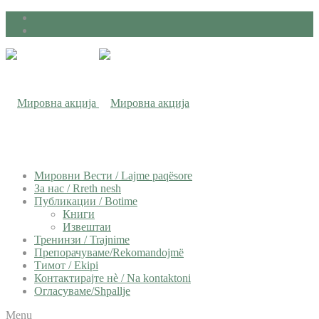
Мировни Вести / Lajme paqësore
За нас / Rreth nesh
Публикации / Botime
Книги
Извештаи
Тренинзи / Trajnime
Препорачуваме/Rekomandojmë
Тимот / Ekipi
Контактирајте нѐ / Na kontaktoni
Огласуваме/Shpallje
Menu