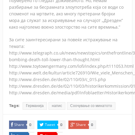
поумерено го гледаат доживеаното. Но, немам
разбирање за бесрамната злоупотреба која се води со
споменот на мртвите, ако многу претерани бројки
мора да служат за искривување на случајот „Дрезден”
како најголемо воено злосторство на сите времиња.”
За сите заинтересирани за повеќе истражување на
темата:
http://www.telegraph.co.uk/news/newstopics/onthefrontline/
bombing-death-toll-lower-than-thought.html
http://www.toytowngermany.com/lofi/index.php/t111053.html
http://www.welt.de/kultur/article726910/Wie_viele_Mensche
http://www.dresden.de/de/02/110/03/c_015.php
http://www.dresden.de/de/02/110/03/historikerkommission/01
http://www.dresden.de/media/pdf/infoblaetter/Historikerko
Tags:
Германија
напис
Соочување со минатото
Share
Tweet
Share
0
0
0