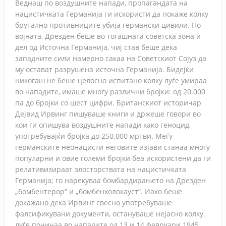
Веднаш по воздушните напади, пропагандата на
нацистичката Германија ги искористи да покаже колку
брутално противниците убија германски цивили. По
војната, Дрезден беше во тогашната советска зона и
дел од Источна Германија, чиј став беше дека
западните сили намерно сакаа на Советскиот Сојуз да
му остават разрушена источна Германија. Бидејќи
никогаш не беше целосно испитано колку луѓе умираа
во нападите, имаше многу различни бројки: од 20.000
па до бројки со шест цифри. Британскиот историчар
Дејвид Ирвинг пишуваше книги и држеше говори во
кои ги опишува воздушните напади како геноцид,
употребувајќи бројка до 250.000 мртви. Меѓу
германските неонацисти неговите изјави станаа многу
популарни и овие големи бројки беа искористени да ги
релативизираат злосторствата на нацистичката
Германија; го нарекуваа бомбардирањето на Дрезден
„бомбентерор” и „бомбенхолокауст”. Иако беше
докажано дека Ирвинг свесно употребуваше
фалсификувани документи, остануваше нејасно колку
луѓе починаа во нападите од 13 и 14 февруари 1945