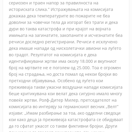
сериозен и траен напор за правилноста на
историската слика.” Истражувањата на комисијата
докажаа дека температурите во пожарите не беа
доволни за човечки тела да изгорат без траги и дека
дури во таква катастрофа и при крајот на војната
имињата на загинатите, закопаните и исчезнатите беа
речиси доследно регистрирани. Речиси е исклучено
дека имаше напади од нисколетачки авиони на луѓето
во градот. Резултатот на комисијата е дека
идентификувани жртви има околу 18.000 и вкупниот
број на мртвите не е поголем од 25.000. Тоа е огромен
број на страдања, но доста помал од некои бројки во
претходни објавувања. Особено од луѓето кои
преживеаја такви ужасни воздушни напади комисијата
беше критикувана кои велат дека сигурно имало многу
повеќе жртви. Ролф-Дитер Милер, претседателот на
комисијата во интервју за германскиот весник „Велт”
изјави: „Имам разбирање за тоа, ако одделни сведоци
кои како деца ја преживеаја катастрофата се обидуваат
да го сфатат ужасот со такви фиктивни бројки. Други