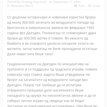
Posted By:
Predrag Stojcevski
on:
September 17, 2014
In:
Мировни Вести
Print
Email
Со децении историчари и новинари користеа бројка
од околу 300.000 загинати во воздушните напади од
британски и американски авиони во февруари 1945
година врз Дрезден. Понекогаш се споменуваат дури
бројки до 500.000 жртви и повеќе. Во ужасите од
бомбите и во пожарите целосно изгореле телата на
мртвите, затоа никогаш не биле пронајдени остатоци.
Дали навистина беше така?
Градоначалникот на Дрезден по иницијатива на
граѓаните и со поддршка од градската управа, повика
комисија чија главна задача беше утврдување на
бројот на загинатите од воздушните напади врз
Дрезден. Покрај тоа требаше да се испитува
отвореното прашање дали населението беше
нападнато од оружје на нисколетачки авиони и да се
соберат лични изјави од сведоци кои ќе бидат
достапни за понатамошни истражувања. Ова беше во