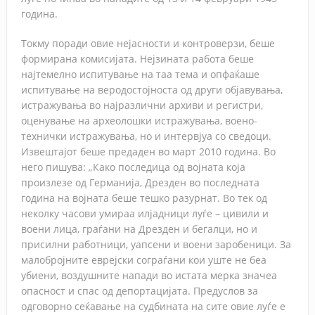
година.
Токму поради овие нејасности и контроверзи, беше
формирана комисијата. Нејзината работа беше
најтемелно испитување на таа тема и опфаќаше
испитување на веродостојноста од други објавувања,
истражувања во најразлични архиви и регистри,
оценување на археолошки истражувања, воено-
технички истражувања, но и интервјуа со сведоци.
Извештајот беше предаден во март 2010 година. Во
него пишува: „Како последица од војната која
произлезе од Германија, Дрезден во последната
година на војната беше тешко разурнат. Во тек од
неколку часови умираа илјадници луѓе – цивили и
воени лица, граѓани на Дрезден и бегалци, но и
присилни работници, уапсени и воени заробеници. За
малобројните еврејски сограѓани кои уште не беа
убиени, воздушните напади во истата мерка значеа
опасност и спас од депортацијата. Предуслов за
одговорно сеќавање на судбината на сите овие луѓе е