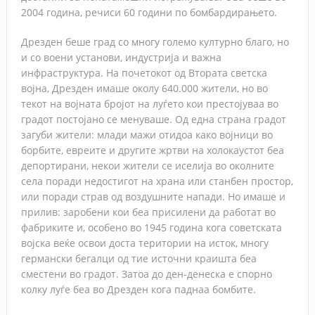
2004 година, речиси 60 години по бомбардирањето.
Дрезден беше град со многу големо културно благо, но
и со воени установи, индустрија и важна
инфраструктура. На почетокот од Втората светска
војна, Дрезден имаше околу 640.000 жители, но во
текот на војната бројот на луѓето кои престојуваа во
градот постојано се менуваше. Од една страна градот
загуби жители: млади мажи отидоа како војници во
борбите, евреите и другите жртви на холокаустот беа
депортирани, некои жители се иселија во околните
села поради недостигот на храна или станбен простор,
или поради страв од воздушните напади. Но имаше и
прилив: заробени кои беа присилени да работат во
фабриките и, особено во 1945 година кога советската
војска веќе освои доста територии на исток, многу
германски бегалци од тие источни краишта беа
сместени во градот. Затоа до ден-денеска е спорно
колку луѓе беа во Дрезден кога паднаа бомбите.