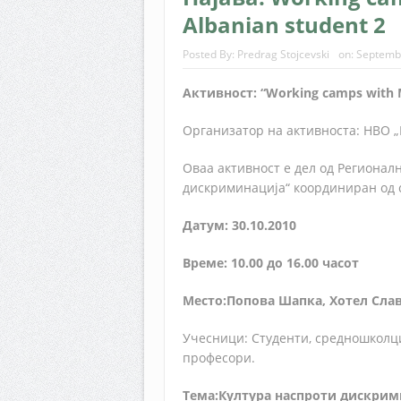
Albanian student 2
Posted By:
Predrag Stojcevski
on:
Septemb
Активност:
“Working camps with M
Организатор на активноста: НВО „
Оваа активност е дел од Регионал
дискриминација“ координиран од 
Датум: 30.10.2010
Време: 10.00 до 16.00 часот
Место:Попова Шапка, Хотел Слав
Учесници: Студенти, средношколци
професори.
Тема:Култура наспроти дискрим