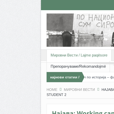
Мировни Вести / Lajme paqësore
Препорачуваме/Rekomandojmë
Тренинг програма со наставници– професори по историја – фаза 1
најнови статии /
Ndërtimi i paqes dhe foto-reportazhi – Arbnora Memeti (26 vjeçe) 
artikujt më të ri
HOME
МИРОВНИ ВЕСТИ
НАЈАВ
STUDENT 2
KËRKO
Најава: Working ca