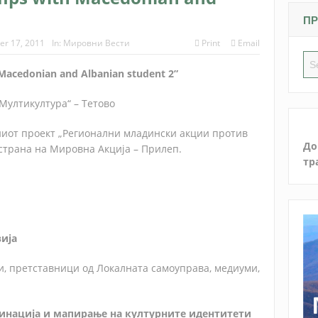
ПР
er 17, 2011
In:
Мировни Вести
Print
Email
acedonian and Albanian student 2”
Мултикултура“ – Тетово
ниот проект „Регионални младински акции против
До
страна на Мировна Акција – Прилеп.
тр
ија
, претставници од Локалната самоуправа, медиуми,
инација и мапирање на културните идентитети