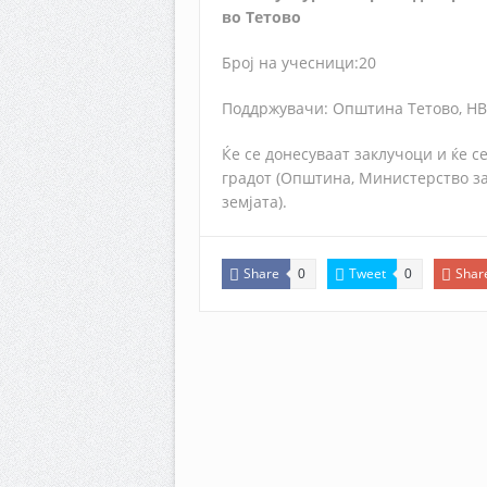
во Тетово
Број на учесници:20
Поддржувачи: Општина Тетово, Н
Ќе се донесуваат заклучоци и ќе с
градот (Општина, Министерство за
земјата).
Share
Tweet
Shar
0
0