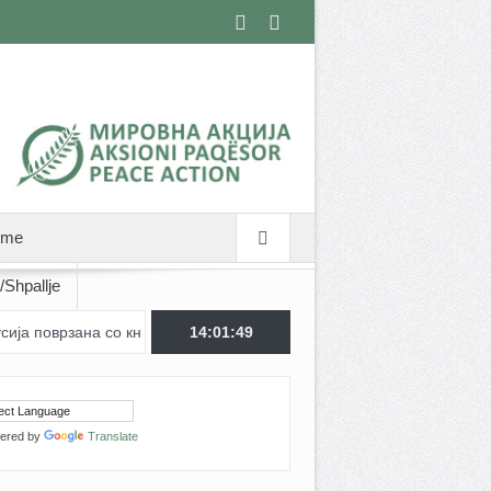
nime
Shpallje
поврзана со книгата „Градот каде започна војната“
14:01:49
ГеНарација 
ered by
Translate