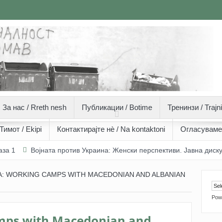
За нас / Rreth nesh
Публикации / Botime
Тренинзи / Traj
Тимот / Ekipi
Контактирајте нѐ / Na kontaktoni
Огласуваме/
Војната против Украина: Женски перспективи. Јавна дискусија 
I Изградба на мир и фоторепортерство – Арбнора Мемети (26 години)
А: WORKING CAMPS WITH MACEDONIAN AND ALBANIAN
Pow
mps with Macedonian and