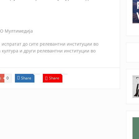
ВО Мултимедија
е испратат до сите релевантни институции во
 култура и други релевантни институции во
e
Share
Share
0