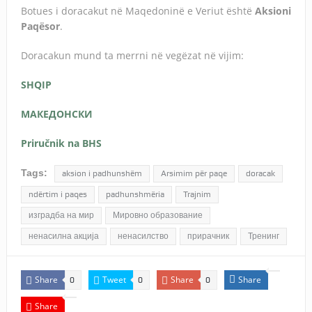
Botues i doracakut në Maqedoninë e Veriut është
Aksioni
Paqësor
.
Doracakun mund ta merrni në vegëzat në vijim:
SHQIP
МАКЕДОНСКИ
Priručnik na BHS
Tags:
aksion i padhunshëm
Arsimim për paqe
doracak
ndërtim i paqes
padhunshmëria
Trajnim
изградба на мир
Мировно образование
ненасилна акција
ненасилство
прирачник
Тренинг
Share
Tweet
Share
Share
0
0
0
Share