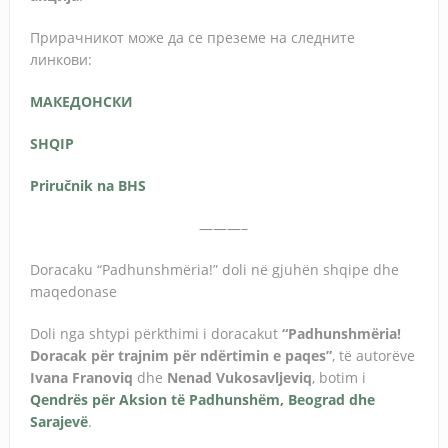
Прирачникот може да се преземе на следните
линкови:
МАКЕДОНСКИ
SHQIP
Priručnik na BHS
———–
Doracaku “Padhunshmëria!” doli në gjuhën shqipe dhe
maqedonase
Doli nga shtypi përkthimi i doracakut
“Padhunshmëria!
Doracak për trajnim për ndërtimin e paqes”
, të autorëve
Ivana Franoviq
dhe
Nenad Vukosavljeviq
, botim i
Qendrës për Aksion të Padhunshëm, Beograd dhe
Sarajevë
.