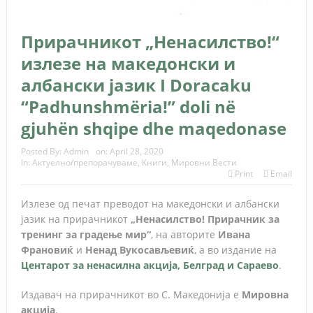
Прирачникот „Ненасилство!“
излезе на македонски и
албански јазик I Doracaku
“Padhunshmëria!” doli në
gjuhën shqipe dhe maqedonase
Posted By:
Admin
on:
April 28, 2020
In:
Актуелно/препорачуваме
,
Книги
,
Мировни Вести
Print
Email
Излезе од печат преводот на македонски и албански
јазик на прирачникот
„Ненасилство! Прирачник за
тренинг за градење мир“
, на авторите
Ивана
Франовиќ
и
Ненад Вукосављевиќ
, а во издание на
Центарот за ненасилна акција, Белград и Сараево
.
Издавач на прирачникот во С. Македонија е
Мировна
акција
.