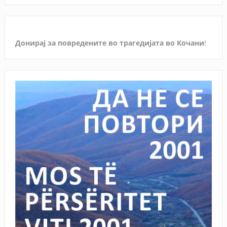
Донирај за повредените во трагедијата во Кочани
!