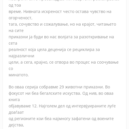
од тоа
време. Нивната искреност често остава чувство на
огорченост,
тага, сочувство и сожалување, но на крајот, читањето
на сите
приказни ја буди во нас волјата за разоткривање на
сета
реалност која цела деценија се рециклира за
најразлични
цели, а сега, крајно, се отвора во процес на соочување
со
минатото.
Во оваа серија собравме 29 животни приказни. Во
фокусот ни беа бегалските искуства. Од нив, во оваа
книга
објавуваме 12. Најголем дел од интервјуираните луѓе
доаѓаат
од регионите кои беа најмногу зафатени од воените
дејства,