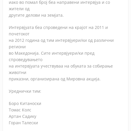
иако во помал број беа направени интервјуа и со
жители од
другите делови на земјата.
Интервјуата беа спроведени на крајот на 2011 и
почетокот
на 2012 година од тим интервјуери/ки од различни
региони
во Македонија. Сите интервјуери/ки пред
спроведувањето
на интервјуата учествуваа на обуката за собирање
животни
приказни, организирана од Мировна акција.
Уреднички тим:
Боро Китаноски
Томас Колс
Артан Садику
Горан Талески