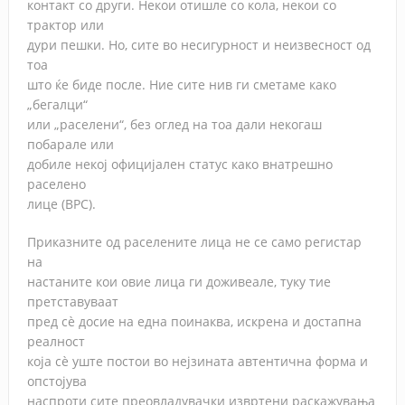
контакт со други. Некои отишле со кола, некои со
трактор или
дури пешки. Но, сите во несигурност и неизвесност од
тоа
што ќе биде после. Ние сите нив ги сметаме како
„бегалци“
или „раселени“, без оглед на тоа дали некогаш
побарале или
добиле некој официјален статус како внатрешно
раселено
лице (ВРС).
Приказните од раселените лица не се само регистар
на
настаните кои овие лица ги доживеале, туку тие
претставуваат
пред сè досие на една поинаква, искрена и достапна
реалност
која сè уште постои во нејзината автентична форма и
опстојува
наспроти сите преовладувачки извртени раскажувања