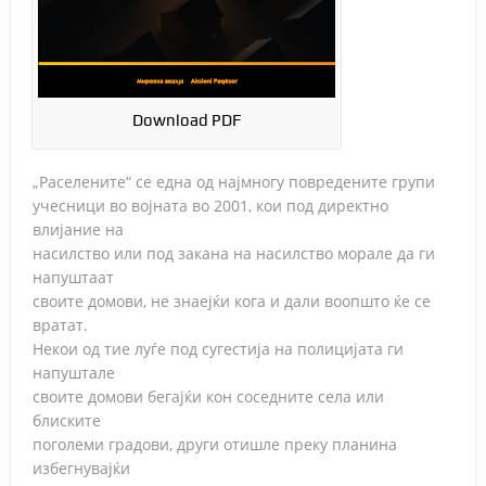
Download PDF
„Раселените“ се една од најмногу повредените групи
учесници во војната во 2001, кои под директно
влијание на
насилство или под закана на насилство морале да ги
напуштаат
своите домови, не знаејќи кога и дали воопшто ќе се
вратат.
Некои од тие луѓе под сугестија на полицијата ги
напуштале
своите домови бегајќи кон соседните села или
блиските
поголеми градови, други отишле преку планина
избегнувајќи