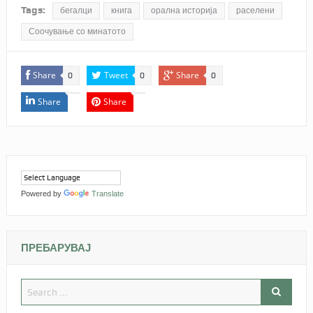
Tags:
бегалци
книга
орална историја
раселени
Соочување со минатото
Share
Tweet
Share
0
0
0
Share
Share
Powered by
Translate
ПРЕБАРУВАЈ