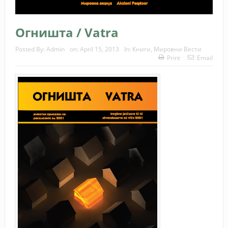
Огништа / Vatra
Posted By:
Admin
on:
April 15, 2013
In:
Книги
,
Мировни Вести
Print
Email