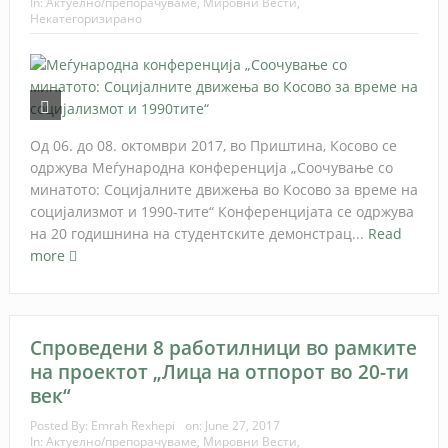
In:
Актуелно/препорачуваме
,
Мировни Вести
,
Некатегоризирано
Од 06. до 08. октомври 2017, во Приштина, Косово се
одржува Меѓународна конференција „Соочување со
минатото: Социјалните движења во Косово за време на
социјализмот и 1990-тите“ Конференцијата се одржува
на 20 годишнина на студентските демонстрац...
Read
more
Спроведени 8 работилници во рамките
на проектот „Лица на отпорот во 20-ти
век“
Posted By:
Emrah Rexhepi
on:
June 27, 2017
In:
Актуелно/препорачуваме
,
Мировни Вести
,