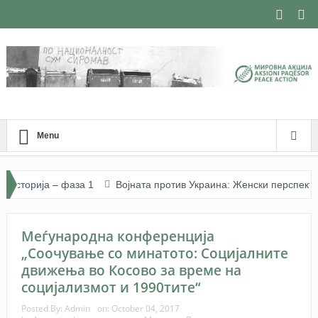
Menu
торија – фаза 1
Војната против Украина: Женски перспективи. Ј
eti (26 vjeçe) I Изградба на мир и фоторепортерство – Арбнора Мем
Меѓународна конференција
„Соочување со минатото: Социјалните
движења во Косово за време на
социјализмот и 1990тите“
Posted By:
Admin
on:
October 04, 2017