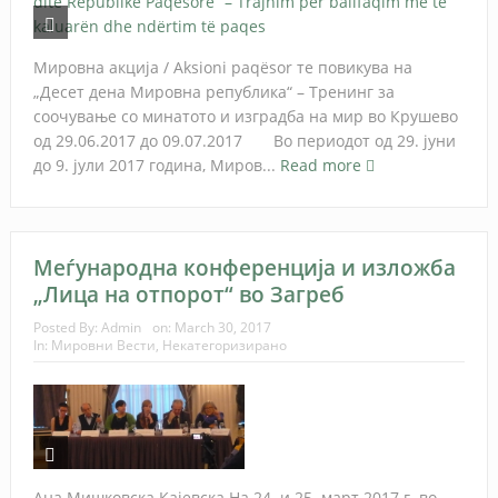
Мировна акција / Aksioni paqësor те повикува на
„Десет дена Мировна република“ – Тренинг за
соочување со минатото и изградба на мир во Крушево
од 29.06.2017 до 09.07.2017 Во периодот од 29. јуни
до 9. јули 2017 година, Миров...
Read more
Меѓународна конференција и изложба
„Лица на отпорот“ во Загреб
Posted By:
Admin
on:
March 30, 2017
In:
Мировни Вести
,
Некатегоризирано
Ана Мишковска Кајевска На 24. и 25. март 2017 г. во