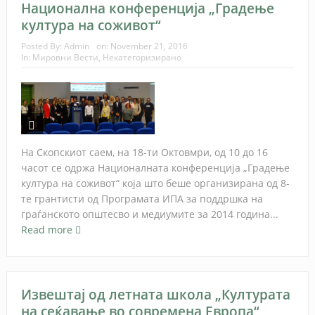
Национална конференција „Градење
култура на соживот“
Posted By:
Admin
on:
November 21, 2016
In:
Мировни Вести
,
Некатегоризирано
На Скопскиот саем, на 18-ти Октовмри, од 10 до 16
часот се одржа Националната конференција „Градење
култура на соживот“ која што беше организирана од 8-
те грантисти од Програмата ИПА за поддршка на
граѓанското општесво и медиумите за 2014 година...
Read more
Извештај од летната школа „Културата
на сеќавање во современа Европа“