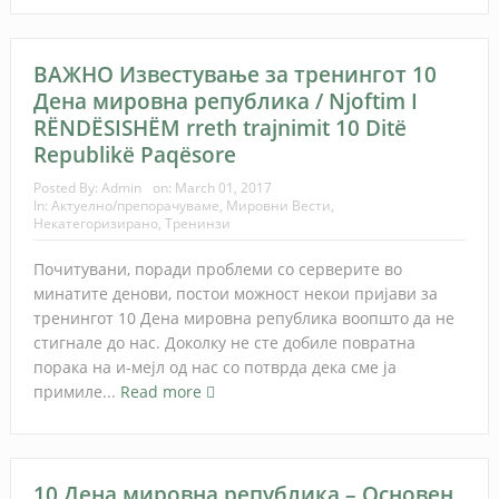
ВАЖНО Известување за тренингот 10
Дена мировна република / Njoftim I
RËNDËSISHËM rreth trajnimit 10 Ditë
Republikë Paqësore
Posted By:
Admin
on:
March 01, 2017
In:
Актуелно/препорачуваме
,
Мировни Вести
,
Некатегоризирано
,
Тренинзи
Почитувани, поради проблеми со серверите во
минатите денови, постои можност некои пријави за
тренингот 10 Дена мировна република воопшто да не
стигнале до нас. Доколку не сте добиле повратна
порака на и-мејл од нас со потврда дека сме ја
примиле...
Read more
10 Дена мировна република – Основен