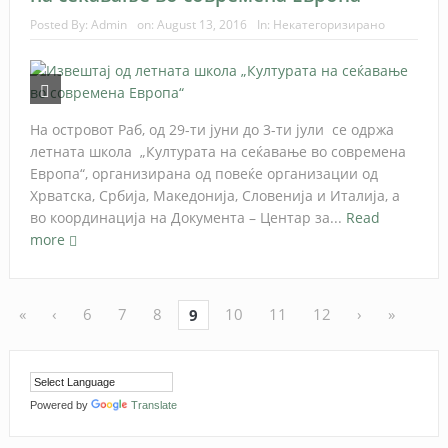
Posted By:
Admin
on:
August 13, 2016
In:
Некатегоризирано
На островот Раб, од 29-ти јуни до 3-ти јули се одржа
летната школа „Културата на сеќавање во современа
Европа“, организирана од повеќе организации од
Хрватска, Србија, Македонија, Словенија и Италија, а
во координација на Документа – Центар за...
Read
more
«
‹
6
7
8
10
11
12
›
»
9
Powered by
Translate