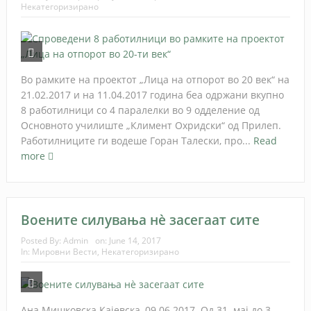
Некатегоризирано
Во рамките на проектот „Лица на отпорот во 20 век“ на
21.02.2017 и на 11.04.2017 година беа одржани вкупно
8 работилници со 4 паралелки во 9 одделение од
Основното училиште „Климент Охридски“ од Прилеп.
Работилниците ги водеше Горан Талески, про...
Read
more
Воените силувања нè засегаат сите
Posted By:
Admin
on:
June 14, 2017
In:
Мировни Вести
,
Некатегоризирано
Ана Мишковска Кајевска, 09.06.2017. Од 31. мај до 3.