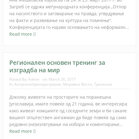
Загреб се одржа меѓународната конференција „Отпор
на насилството и заговарање на правда, утврдување
на факти и развивање на култура на помнење“.
Конференцијата го најави основањето на неформалн...
Read more
Регионален основен тренинг за
изградба на мир
Posted By:
Admin
on:
March 26, 2017
In:
Актуелно/препорачуваме
,
Мировни Вести
,
Тренинзи
Доколку живеете на просторите на поранешна
Југославија, имате повеќе од 21 година, ве интересира
како живеат комшиите од соседните земји и би сакале
вашиот општествен ангажман да биде повеќе од само
редовно (не)излегување на избори и коментирање...
Read more