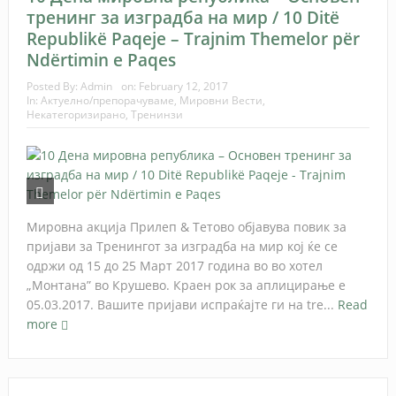
тренинг за изградба на мир / 10 Ditë
Republikë Paqeje – Trajnim Themelor për
Ndërtimin e Paqes
Posted By:
Admin
on:
February 12, 2017
In:
Актуелно/препорачуваме
,
Мировни Вести
,
Некатегоризирано
,
Тренинзи
Мировна акција Прилеп & Тетово објавува повик за
пријави за Тренингот за изградба на мир кој ќе се
одржи од 15 до 25 Март 2017 година во во хотел
„Монтана” во Крушево. Краен рок за аплицирање е
05.03.2017. Вашите пријави испраќајте ги на tre...
Read
more