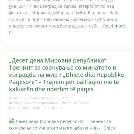
јуни 2017 г. во Белград се одржа четвртиот по ред
фестивал „Мирдита, добар дан“ (Mirëdita, dobar dan),
чија цел е претставување на косовскиот културен и
општествен живот пред белградската публ...
Read more
„Десет дена Мировна република“ –
Тренинг за соочување со минатото и
изградба на мир / „Dhjetë ditë Republikë
Paqësore” – Trajnim për ballfaqim me të
kaluarën dhe ndërtim të paqes
Posted By:
Admin
on:
May 29, 2017
In:
Актуелно/препорачуваме
,
Мировни Вести
,
Некатегоризирано
,
Тренинзи