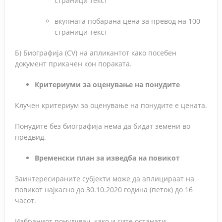
страници текст
вкупната побарана цена за превод на 100
страници текст
Б) Биографија (CV) на апликантот како посебен
документ прикачен кон пораката.
Критериуми за оценување на понудите
Клучен критериум за оценување на понудите е цената.
Понудите без биографија нема да бидат земени во
предвид.
Временски план за изведба на повикот
Заинтересираните субјекти може да аплицираат на
повикот најкасно до 30.10.2020 година (петок) до 16
часот.
Избраниот понудувач, како и сите останати