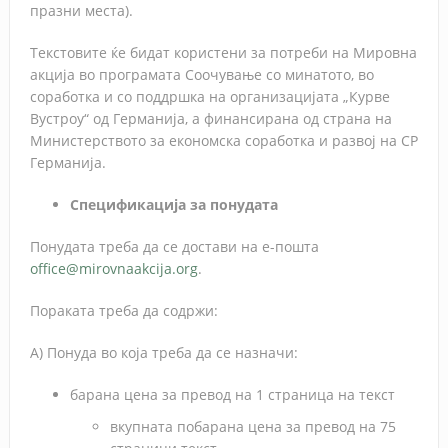
празни места).
Текстовите ќе бидат користени за потреби на Мировна
акција во програмата Соочување со минатото, во
соработка и со поддршка на организацијата „Курве
Вустроу“ од Германија, а финансирана од страна на
Министерството за економска соработка и развој на СР
Германија.
Спецификација за понудата
Понудата треба да се достави на е-пошта
office@mirovnaakcija.org
.
Пораката треба да содржи:
А) Понуда во која треба да се назначи:
барана цена за превод на 1 страница на текст
вкупната побарана цена за превод на 75