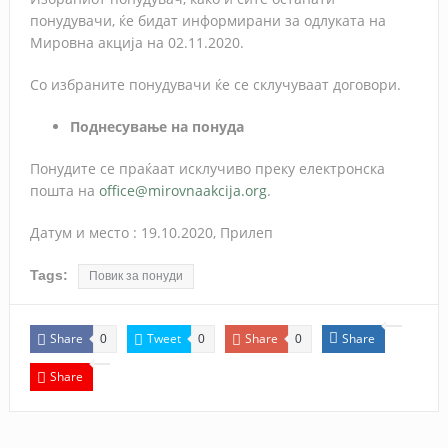
понудувачи, ќе бидат информирани за одлуката на
Мировна акција на 02.11.2020.
Со избраните понудувачи ќе се склучуваат договори.
Поднесување на понуда
Понудите се праќаат исклучиво преку електронска
пошта на
office@mirovnaakcija.org
.
Датум и место : 19.10.2020, Прилеп
Tags:
Повик за понуди
Share
Tweet
Share
Share
0
0
0
Share