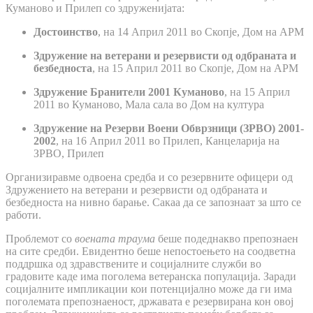
Куманово и Прилеп со здруженијата:
Достоинство
, на 14 Април 2011 во Скопје, Дом на АРМ
Здружение на ветерани и резервисти од одбраната и
безбедноста
, на 15 Април 2011 во Скопје, Дом на АРМ
Здружение Бранители 2001 Куманово
, на 15 Април
2011 во Куманово, Мала сала во Дом на култура
Здружение на Резерви Воени Обврзници (ЗРВО) 2001-
2002
, на 16 Април 2011 во Прилеп, Канцеларија на
ЗРВО, Прилеп
Организиравме одвоена средба и со резервните офицери од
Здружението на ветерани и резервисти од одбраната и
безбедноста на нивно барање. Сакаа да се запознаат за што се
работи.
Проблемот со
воената траума
беше подеднакво препознаен
на сите средби. Евидентно беше непостоењето на соодветна
поддршка од здравствените и социјалните служби во
градовите каде има поголема ветеранска популација. Заради
социјалните импликации кои потенцијално може да ги има
поголемата препознаеност, државата е резервирана кон овој