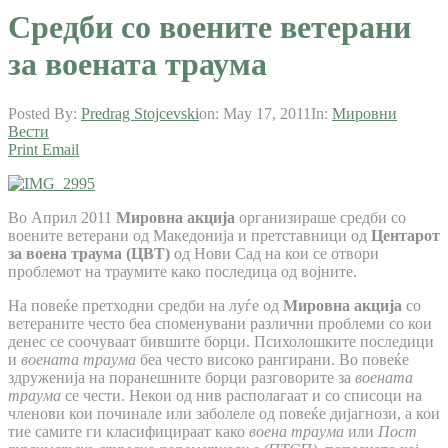
Средби со воените ветерани
за воената траума
Posted By:
Predrag Stojcevski
on:
May 17, 2011
In:
Мировни
Вести
Print
Email
Во Април 2011
Мировна акција
организираше средби со
воените ветерани од Македонија и претставници од
Центарот
за воена траума (ЦВТ)
од Нови Сад на кои се отвори
проблемот на траумите како последица од војните.
На повеќе претходни средби на луѓе од
Мировна акција
со
ветераните често беа споменувани различни проблеми со кои
денес се соочуваат бившите борци. Психолошките последици
и
воената траума
беа често високо рангирани. Во повеќе
здруженија на поранешните борци разговорите за
воената
траума
се чести. Некои од нив располагаат и со списоци на
членови кои починале или заболеле од повеќе дијагнози, а кои
тие самите ги класифицираат како
воена траума
или
Пост