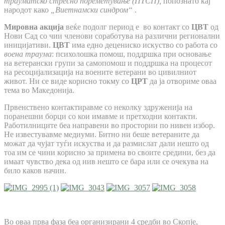
трауматско стресно пореметување (ПТСП),
попознато кај
народот како
„Виетнамски синдром“
.
Мировна акција
веќе подолг период е во контакт со
ЦВТ
од
Нови Сад со чии членови соработува на различни регионални
иницијативи.
ЦВТ
има едно децениско искуство со работа со
воена траума
: психолошка помош, поддршка при основање
на ветерански групи за самопомош и поддршка на процесот
на ресоцијализација на воените ветерани во цивилниот
живот. Ни се виде корисно токму со
ЦРТ
да ја отвориме оваа
тема во Македонија.
Првенствено контактиравме со неколку здруженија на
поранешни борци со кои имавме и претходни контакти.
Работилниците беа направени во простории по нивен избор.
Не известувавме медиуми. Битно ни беше ветераните да
можат да чујат туѓи искуства и да размислат дали нешто од
тоа им се чини корисно за примена во своите средини, без да
имаат чувство дека од нив нешто се бара или се очекува на
било каков начин.
Во оваа прва фаза беа организирани 4 средби во Скопје,