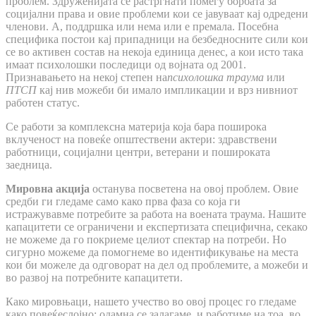
проблем. Здруженијата се растргнати помеѓу борбата за
социјални права и овие проблеми кои се јавуваат кај одредени
членови. А, поддршка или нема или е премала. Посебна
специфика постои кај припадници на безбедносните сили кои
се во активен состав на некоја единица денес, а кои исто така
имаат психолошки последици од војната од 2001.
Признавањето на некој степен на
психолошка траума
или
ПТСП
кај нив можеби би имало импликации и врз нивниот
работен статус.
Се работи за комплексна материја која бара поширока
вклученост на повеќе општествени актери: здравствени
работници, социјални центри, ветерани и пошироката
заедница.
Мировна акција
останува посветена на овој проблем. Овие
средби ги гледаме само како прва фаза со која ги
истражувавме потребите за работа на воената траума. Нашите
капацитети се ограничени и експертизата специфична, секако
не можеме да го покриеме целиот спектар на потреби. Но
сигурно можеме да помогнеме во идентификување на места
кои би можеле да одговорат на дел од проблемите, а можеби и
во развој на потребните капацитети.
Како мировњаци, нашето учество во овој процес го гледаме
како повеќеслојно: одамна се залагаме, и работиме на тоа, во