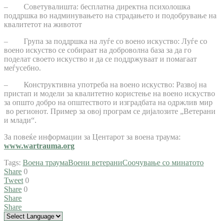
– Советувалишта: бесплатна директна психолошка
поддршка во надминувањето на страдањето и подобрување на
квалитетот на животот
– Група за поддршка на луѓе со воено искуство: Луѓе со
воено искуство се собираат на доброволна база за да го
поделат своето искуство и да се поддржуваат и помагаат
меѓусебно.
– Конструктивна употреба на воено искуство: Развој на
пристап и модели за квалитетно користење на воено искуство
за општо добро на општеството и изградбата на одржлив мир
во регионот. Пример за овој програм се дијалозите „Ветерани
и млади“.
За повеќе информации за Центарот за воена траума:
www.wartrauma.org
Tags:
Воена траума
Воени ветерани
Соочување со минатото
Share
0
Tweet
0
Share
0
Share
Share