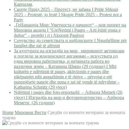
Карпалак
Скопје Прајд 2025 – Протест, не забава I Pride Shkupi
2025 – Protestë, jo festë I Skopje Pride 2025 – Protest not a
Party
„ГеНарација Мир: Уметноста е начинот“ – нов проект на
Мировна акција I “GjeNerimi i Paqes – Arti është rruga e
duhur” – projekt i ri i Aksionit Paqësor
Сочувство до семејствата и најблиските I Ngushëllime për
familjet dhe më të afërmit
За културата на изградба на мир, мировниот активизам
и погледи за младинскиот ангажман – искуствата од
една мировна работничка, и нејзината работа во
различни земји – Катарина Шмиц (29 години) I Mbi
kulturën e ndërtimit të paqes, aktivizmin e paqes dhe
pikëpamjet mbi angazhimin e të rinjve – përvojat e një
punonjëseje paqeje dhe puna e saj në vende të ndryshme –
Katharina Schmitz (29 vjeçe)
Ndërtimi i paqes dhe foto-reportazhi – Arbnora Memeti (26
vjeçe) I Изградба на мир и фоторепортерство – Арбнора
Мемети (26 години)
Home
Мировни Вести
Средби со воените ветерани за воената
траума