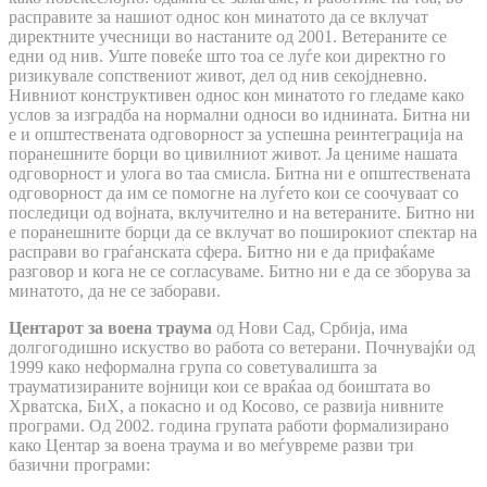
расправите за нашиот однос кон минатото да се вклучат
директните учесници во настаните од 2001. Ветераните се
едни од нив. Уште повеќе што тоа се луѓе кои директно го
ризикувале сопствениот живот, дел од нив секојдневно.
Нивниот конструктивен однос кон минатото го гледаме како
услов за изградба на нормални односи во иднината. Битна ни
е и општествената одговорност за успешна реинтеграција на
поранешните борци во цивилниот живот. Ја цениме нашата
одговорност и улога во таа смисла. Битна ни е општествената
одговорност да им се помогне на луѓето кои се соочуваат со
последици од војната, вклучително и на ветераните. Битно ни
е поранешните борци да се вклучат во поширокиот спектар на
расправи во граѓанската сфера. Битно ни е да прифаќаме
разговор и кога не се согласуваме. Битно ни е да се зборува за
минатото, да не се заборави.
Центарот за воена траума
од Нови Сад, Србија, има
долгогодишно искуство во работа со ветерани. Почнувајќи од
1999 како неформална група со советувалишта за
трауматизираните војници кои се враќаа од боиштата во
Хрватска, БиХ, а покасно и од Косово, се развија нивните
програми. Од 2002. година групата работи формализирано
како Центар за воена траума и во меѓувреме разви три
базични програми: