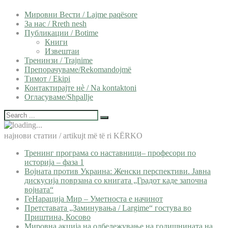
Мировни Вести / Lajme paqësore
За нас / Rreth nesh
Публикации / Botime
Книги
Извештаи
Тренинзи / Trajnime
Препорачуваме/Rekomandojmë
Тимот / Ekipi
Контактирајте нѐ / Na kontaktoni
Огласуваме/Shpallje
најнови статии / artikujt më të ri KËRKO
Тренинг програма со наставници– професори по
историја – фаза 1
Војната против Украина: Женски перспективи. Јавна
дискусија поврзана со книгата „Градот каде започна
војната“
ГеНарација Мир – Уметноста е начинот
Претставата „Заминувања / Largime“ гостува во
Приштина, Косово
Мировна акција на одбележување на годишнината на