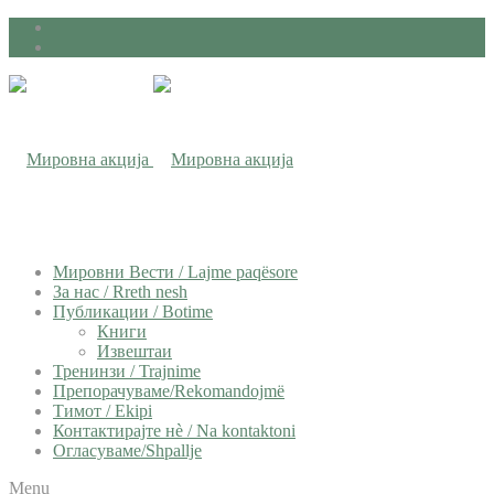
Мировни Вести / Lajme paqësore
За нас / Rreth nesh
Публикации / Botime
Книги
Извештаи
Тренинзи / Trajnime
Препорачуваме/Rekomandojmë
Тимот / Ekipi
Контактирајте нѐ / Na kontaktoni
Огласуваме/Shpallje
Menu