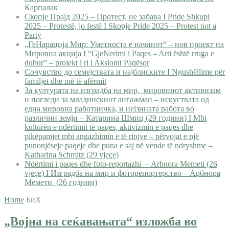
Карпалак
Скопје Прајд 2025 – Протест, не забава I Pride Shkupi
2025 – Protestë, jo festë I Skopje Pride 2025 – Protest not a
Party
„ГеНарација Мир: Уметноста е начинот“ – нов проект на
Мировна акција I “GjeNerimi i Paqes – Arti është rruga e
duhur” – projekt i ri i Aksionit Paqësor
Сочувство до семејствата и најблиските I Ngushëllime për
familjet dhe më të afërmit
За културата на изградба на мир, мировниот активизам
и погледи за младинскиот ангажман – искуствата од
една мировна работничка, и нејзината работа во
различни земји – Катарина Шмиц (29 години) I Mbi
kulturën e ndërtimit të paqes, aktivizmin e paqes dhe
pikëpamjet mbi angazhimin e të rinjve – përvojat e një
punonjëseje paqeje dhe puna e saj në vende të ndryshme –
Katharina Schmitz (29 vjeçe)
Ndërtimi i paqes dhe foto-reportazhi – Arbnora Memeti (26
vjeçe) I Изградба на мир и фоторепортерство – Арбнора
Мемети (26 години)
Home
БиХ
„Војна на сеќавањата“ изложба во