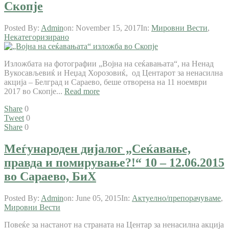
Скопје
Posted By:
Admin
on:
November 15, 2017
In:
Мировни Вести
,
Некатегоризирано
Изложбата на фотографии „Војна на сеќавањата“, на Ненад
Вукосављевиќ и Неџад Хорозовиќ, од Центарот за ненасилна
акција – Белград и Сараево, беше отворена на 11 ноември
2017 во Скопје...
Read more
Share
0
Tweet
0
Share
0
Меѓународен дијалог „Сеќавање,
правда и помирување?!“ 10 – 12.06.2015
во Сараево, БиХ
Posted By:
Admin
on:
June 05, 2015
In:
Актуелно/препорачуваме
,
Мировни Вести
Повеќе за настанот на страната на Центар за ненасилна акција