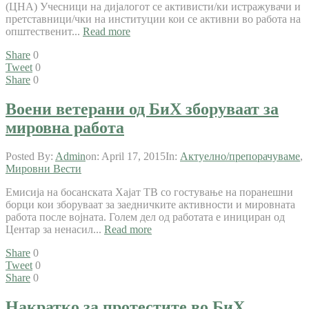
(ЦНА) Учесници на дијалогот се активисти/ки истражувачи и
претставници/чки на институции кои се активни во работа на
општественит...
Read more
Share
0
Tweet
0
Share
0
Воени ветерани од БиХ зборуваат за
мировна работа
Posted By:
Admin
on:
April 17, 2015
In:
Актуелно/препорачуваме
,
Мировни Вести
Емисија на босанската Хајат ТВ со гостување на поранешни
борци кои зборуваат за заедничките активности и мировната
работа после војната. Голем дел од работата е инициран од
Центар за ненасил...
Read more
Share
0
Tweet
0
Share
0
Накратко за протестите во БиХ