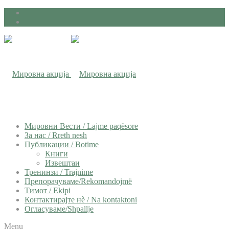
Мировни Вести / Lajme paqësore
За нас / Rreth nesh
Публикации / Botime
Книги
Извештаи
Тренинзи / Trajnime
Препорачуваме/Rekomandojmë
Тимот / Ekipi
Контактирајте нѐ / Na kontaktoni
Огласуваме/Shpallje
Menu