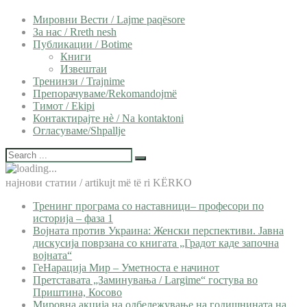
Мировни Вести / Lajme paqësore
За нас / Rreth nesh
Публикации / Botime
Книги
Извештаи
Тренинзи / Trajnime
Препорачуваме/Rekomandojmë
Тимот / Ekipi
Контактирајте нѐ / Na kontaktoni
Огласуваме/Shpallje
најнови статии / artikujt më të ri KËRKO
Тренинг програма со наставници– професори по
историја – фаза 1
Војната против Украина: Женски перспективи. Јавна
дискусија поврзана со книгата „Градот каде започна
војната“
ГеНарација Мир – Уметноста е начинот
Претставата „Заминувања / Largime“ гостува во
Приштина, Косово
Мировна акција на одбележување на годишнината на