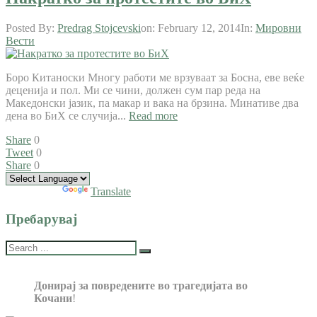
Posted By:
Predrag Stojcevski
on:
February 12, 2014
In:
Мировни
Вести
Боро Китаноски Многу работи ме врзуваат за Босна, еве веќе
деценија и пол. Ми се чини, должен сум пар реда на
Македонски јазик, па макар и вака на брзина. Минативе два
дена во БиХ се случија...
Read more
Share
0
Tweet
0
Share
0
Powered by
Translate
Пребарувај
Донирај за повредените во трагедијата во
Кочани
!