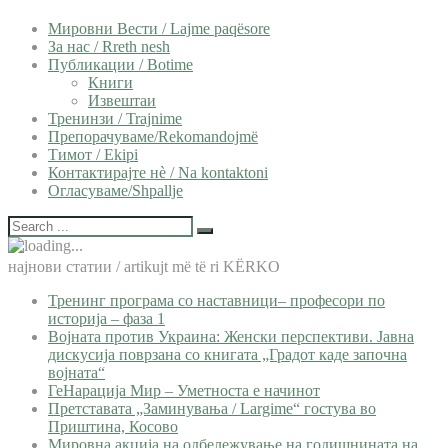
Мировни Вести / Lajme paqësore
За нас / Rreth nesh
Публикации / Botime
Книги
Извештаи
Тренинзи / Trajnime
Препорачуваме/Rekomandojmë
Тимот / Ekipi
Контактирајте нѐ / Na kontaktoni
Огласуваме/Shpallje
најнови статии / artikujt më të ri KËRKO
Тренинг програма со наставници– професори по
историја – фаза 1
Војната против Украина: Женски перспективи. Јавна
дискусија поврзана со книгата „Градот каде започна
војната“
ГеНарација Мир – Уметноста е начинот
Претставата „Заминувања / Largime“ гостува во
Приштина, Косово
Мировна акција на одбележување на годишнината на