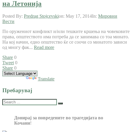
на Летонија
Posted By:
Predrag Stojcevski
on:
May 17, 2014
In:
Мировни
Вести
По оружениот конфликт и/или тешките кршења на човековите
права, општеството има потреба да се занимава со тоа минато.
На кој начин, едно општество ќе се соочи со минатото зависи
од многу фак...
Read more
Share
0
Tweet
0
Share
0
Powered by
Translate
Пребарувај
Донирај за повредените во трагедијата во
Кочани
!