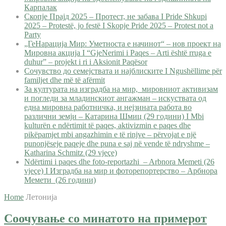
Карпалак
Скопје Прајд 2025 – Протест, не забава I Pride Shkupi
2025 – Protestë, jo festë I Skopje Pride 2025 – Protest not a
Party
„ГеНарација Мир: Уметноста е начинот“ – нов проект на
Мировна акција I “GjeNerimi i Paqes – Arti është rruga e
duhur” – projekt i ri i Aksionit Paqësor
Сочувство до семејствата и најблиските I Ngushëllime për
familjet dhe më të afërmit
За културата на изградба на мир, мировниот активизам
и погледи за младинскиот ангажман – искуствата од
една мировна работничка, и нејзината работа во
различни земји – Катарина Шмиц (29 години) I Mbi
kulturën e ndërtimit të paqes, aktivizmin e paqes dhe
pikëpamjet mbi angazhimin e të rinjve – përvojat e një
punonjëseje paqeje dhe puna e saj në vende të ndryshme –
Katharina Schmitz (29 vjeçe)
Ndërtimi i paqes dhe foto-reportazhi – Arbnora Memeti (26
vjeçe) I Изградба на мир и фоторепортерство – Арбнора
Мемети (26 години)
Home
Летонија
Соочување со минатото на примерот