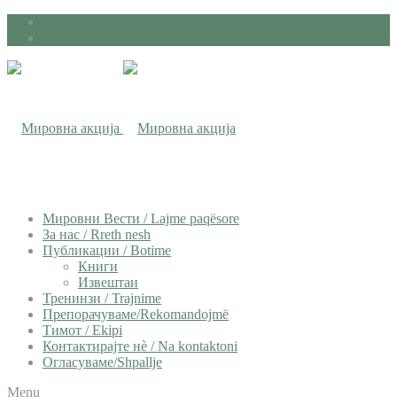
Мировни Вести / Lajme paqësore
За нас / Rreth nesh
Публикации / Botime
Книги
Извештаи
Тренинзи / Trajnime
Препорачуваме/Rekomandojmë
Тимот / Ekipi
Контактирајте нѐ / Na kontaktoni
Огласуваме/Shpallje
Menu