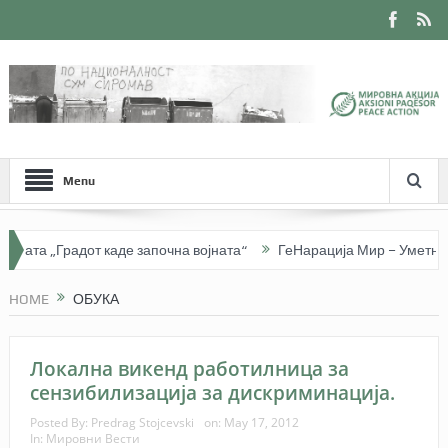
Menu
гата „Градот каде започна војната“
ГеНарација Мир – Уметноста
HOME
ОБУКА
Локална викенд работилница за
сензибилизација за дискриминација.
Posted By:
Predrag Stojcevski
on:
May 17, 2012
In:
Мировни Вести