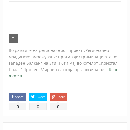
Во рамките на регионалниот проект „Регионално
младинско вмрежување против дискриминацијата во
западен Балкан“ на 5ти и 6ти мај во хотелот „Кристал
Палас“ Прилеп, Мировна акција организираше...
Read
more
Share
Tweet
Share
0
0
0