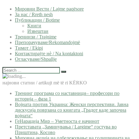
Мировни Вести / Lajme paqësore
За нас / Rreth nesh
Публикации / Botime
Книги
Извештаи
Тренинзи / Trajnime
Препорачуваме/Rekomandojmë
Тимот / Ekipi
Контактирајте нѐ / Na kontaktoni
Огласуваме/Shpallje
најнови статии / artikujt më të ri KËRKO
Тренинг програма со наставници– професори по
историја – фаза 1
Војната против Украина: Женски перспективи. Јавна
дискусија поврзана со книгата „Градот каде започна
војната“
ГеНарација Мир – Уметноста е начинот
Претставата „Заминувања / Largime“ гостува во
Приштина, Косово
Мировна акција на одбележување на годишнината на