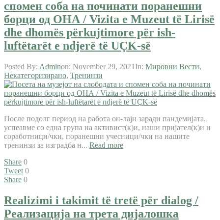
спомен соба на починати поранешни
борци од ОНА / Vizita e Muzeut të Lirisë
dhe dhomës përkujtimore për ish-
luftëtarët e ndjerë të UÇK-së
Posted By:
Admin
on:
November 29, 2021
In:
Мировни Вести
,
Некатегоризирано
,
Тренинзи
После подолг период на работа он-лајн заради пандемијата,
успеавме со една група на активист(к)и, наши пријател(к)и и
соработници/чки, поранешни учесници/чки на нашите
тренинзи за изградба н...
Read more
Share
0
Tweet
0
Share
0
Realizimi i takimit të tretë për dialog /
Реализација на трета дијалошка