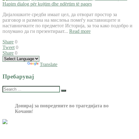
Дијалошките средби имаат цел, да отворат простор за
разговор и размена на мислења помеѓу наставниците и
наставничките по предметот Историја, за тоа како подобро и
похумано да ги презентираат...
Read more
Share
0
Tweet
0
Share
0
Powered by
Translate
Пребарувај
Донирај за повредените во трагедијата во
Кочани
!