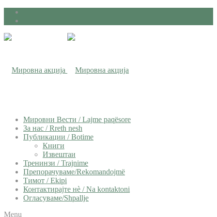
Мировни Вести / Lajme paqësore
За нас / Rreth nesh
Публикации / Botime
Книги
Извештаи
Тренинзи / Trajnime
Препорачуваме/Rekomandojmë
Тимот / Ekipi
Контактирајте нѐ / Na kontaktoni
Огласуваме/Shpallje
Menu