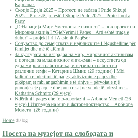
Карпалак
Скопје Прајд 2025 – Протест, не забава I Pride Shkupi
2025 – Protestë, jo festë I Skopje Pride 2025 – Protest not a
Party
„ГеНарација Мир: Уметноста е начинот“ – нов проект на
Мировна акција I “GjeNerimi i Paqes – Arti është rruga e
duhur” – projekt i ri i Aksionit Paqësor
Сочувство до семејствата и најблиските I Ngushëllime për
familjet dhe më të afërmit
За културата на изградба на мир, мировниот активизам
и погледи за младинскиот ангажман – искуствата од
една мировна работничка, и нејзината работа во
различни земји – Катарина Шмиц (29 години) I Mbi
kulturën e ndërtimit të paqes, aktivizmin e paqes dhe
pikëpamjet mbi angazhimin e të rinjve – përvojat e një
punonjëseje paqeje dhe puna e saj në vende të ndryshme –
Katharina Schmitz (29 vjeçe)
Ndërtimi i paqes dhe foto-reportazhi – Arbnora Memeti (26
vjeçe) I Изградба на мир и фоторепортерство – Арбнора
Мемети (26 години)
Home
dialog
Посета на музејот на слободата и