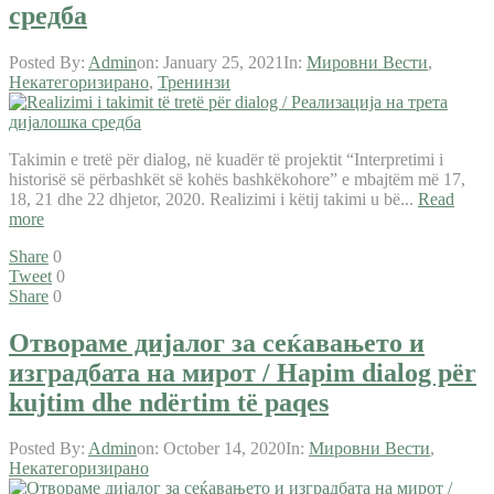
средба
Posted By:
Admin
on:
January 25, 2021
In:
Мировни Вести
,
Некатегоризирано
,
Тренинзи
Takimin e tretë për dialog, në kuadër të projektit “Interpretimi i
historisë së përbashkët së kohës bashkëkohore” e mbajtëm më 17,
18, 21 dhe 22 dhjetor, 2020. Realizimi i këtij takimi u bë...
Read
more
Share
0
Tweet
0
Share
0
Отвораме дијалог за сеќавањето и
изградбата на мирот / Hapim dialog për
kujtim dhe ndërtim të paqes
Posted By:
Admin
on:
October 14, 2020
In:
Мировни Вести
,
Некатегоризирано