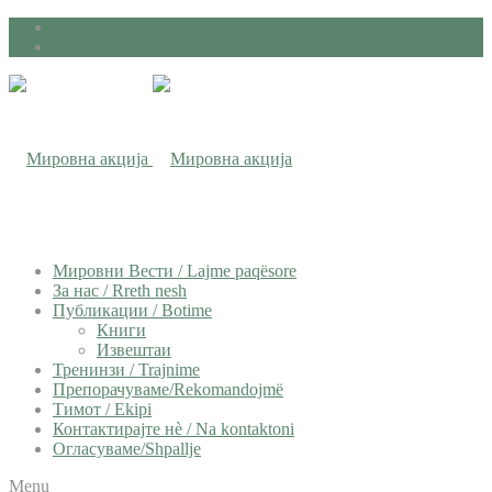
Мировни Вести / Lajme paqësore
За нас / Rreth nesh
Публикации / Botime
Книги
Извештаи
Тренинзи / Trajnime
Препорачуваме/Rekomandojmë
Тимот / Ekipi
Контактирајте нѐ / Na kontaktoni
Огласуваме/Shpallje
Menu