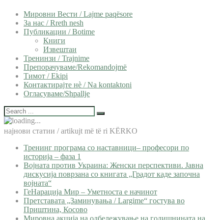
Мировни Вести / Lajme paqësore
За нас / Rreth nesh
Публикации / Botime
Книги
Извештаи
Тренинзи / Trajnime
Препорачуваме/Rekomandojmë
Тимот / Ekipi
Контактирајте нѐ / Na kontaktoni
Огласуваме/Shpallje
најнови статии / artikujt më të ri KËRKO
Тренинг програма со наставници– професори по
историја – фаза 1
Војната против Украина: Женски перспективи. Јавна
дискусија поврзана со книгата „Градот каде започна
војната“
ГеНарација Мир – Уметноста е начинот
Претставата „Заминувања / Largime“ гостува во
Приштина, Косово
Мировна акција на одбележување на годишнината на