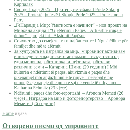
Карпалак
Скопје Прајд 2025 – Протест, не забава I Pride Shkupi
2025 – Protestë, jo festë I Skopje Pride 2025 – Protest not a
Party
„ГеНарација Мир: Уметноста е начинот“ – нов проект на
Мировна акција I “GjeNerimi i Paqes – Arti është rruga e
duhur” – projekt i ri i Aksionit Paqësor
Сочувство до семејствата и најблиските I Ngushëllime për
familjet dhe më të afërmit
За културата на изградба на мир, мировниот активизам
и погледи за младинскиот ангажман – искуствата од
една мировна работничка, и нејзината работа во
различни земји – Катарина Шмиц (29 години) I Mbi
kulturën e ndërtimit të paqes, aktivizmin e paqes dhe
pikëpamjet mbi angazhimin e të rinjve – përvojat e një
punonjëseje paqeje dhe puna e saj në vende të ndryshme –
Katharina Schmitz (29 vjeçe)
Ndërtimi i paqes dhe foto-reportazhi – Arbnora Memeti (26
vjeçe) I Изградба на мир и фоторепортерство – Арбнора
Мемети (26 години)
Home
изјава
Отворено писмо од мировните