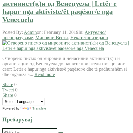
активист(к)и од Венецуела | Letër e
hapur nga aktiviste/ët paqësor/e nga
Venecuela
Posted By:
Admin
on:
February 11, 2019
In:
Актуелно/
препорачуваме
,
Мировни Вести
,
Некатегоризирано
Отворено писмо од мировни и ненасилни активист(к)и и
организации од Венецуела до нашите пријатели низ целиот
свет: Letër e hapur nga aktiviste/ë paqësor/e dhe të padhunshëm si
dhe organizata...
Read more
Share
0
Tweet
0
Share
0
Powered by
Translate
Пребарувај