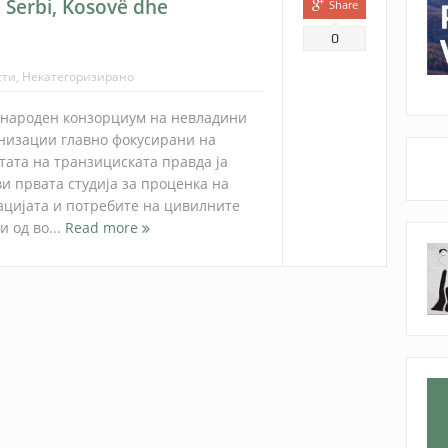
në Serbi, Kosovë dhe
Share
0
сти
,
Некатегоризирано
народен конзорциум на невладини
низации главно фокусирани на
тата на транзициската правда ја
ви првата студија за проценка на
ацијата и потребите на цивилните
и од во...
Read more