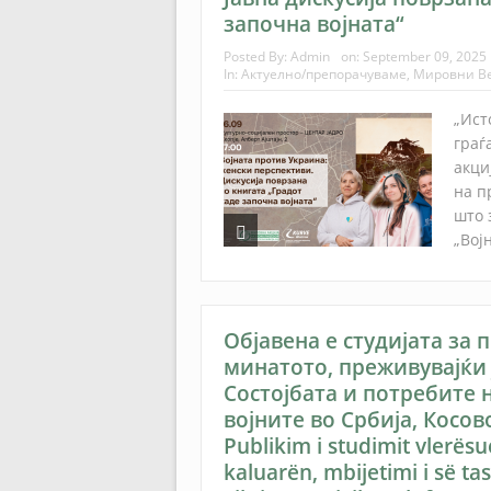
започна војната“
Posted By:
Admin
on:
September 09, 2025
In:
Актуелно/препорачуваме
,
Мировни В
„Ист
граѓ
акци
на п
што 
„Вој
Објавена е студијата за 
минатото, преживувајќи 
Состојбата и потребите 
војните во Србија, Косов
Publikim i studimit vlerës
kaluarën, mbijetimi i së ta