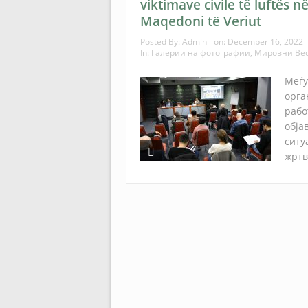
viktimave civile të luftës 
Maqedoni të Veriut
Posted By:
Admin
on:
December 16, 2022
In:
Галерии на фотографии
,
Мировни Ве
Меѓу
орга
рабо
обја
ситу
жртв