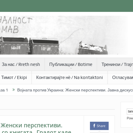
За нас / Rreth nesh
Публикации / Botime
Тренинзи / Traj
Тимот / Ekipi
Контактирајте нѐ / Na kontaktoni
Огласувам
Војната против Украина: Женски перспективи. Јавна дискусија п
I Изградба на мир и фоторепортерство – Арбнора Мемети (26 години)
Pow
 Женски перспективи.
Share
 со книгата „Градот каде