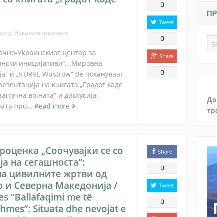
0
ПР
Tweet
ести
,
Некатегоризирано
0
очно-Украинскиот центар за
Share
ански иницијативи“, „Мировна
0
ја“ и „KURVE Wustrow“ Ве покануваат
резентација на книгата „Градот каде
започна војната“ и дискусија:
До
ната про...
Read more
тр
проценка „Соочувајќи се со
Share
ја на сегашноста“:
0
на цивилните жртви од
о и Северна Македонија /
Tweet
ues “Ballafaqimi me të
0
shmes”: Situata dhe nevojat e