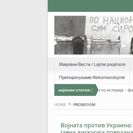
Мировни Вести / Lajme paqësore
Препорачуваме/Rekomandojmë
Тренинг програма со наставници– професори по историја – фаза 1
најнови статии /
Ndërtimi i paqes dhe foto-reportazhi – Arbnora Memeti (26 vjeçe) 
artikujt më të ri
HOME
PROMOVIM
KËRKO
Војната против Украина:
Јавна дискусија поврзана