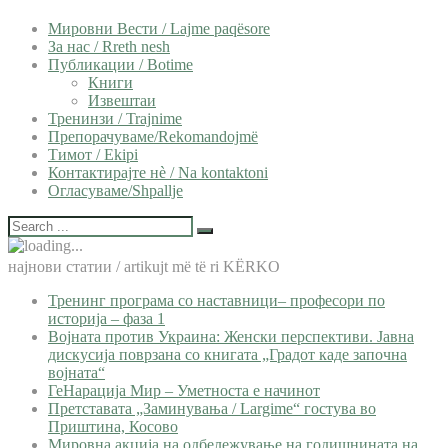
Мировни Вести / Lajme paqësore
За нас / Rreth nesh
Публикации / Botime
Книги
Извештаи
Тренинзи / Trajnime
Препорачуваме/Rekomandojmë
Тимот / Ekipi
Контактирајте нѐ / Na kontaktoni
Огласуваме/Shpallje
најнови статии / artikujt më të ri KËRKO
Тренинг програма со наставници– професори по
историја – фаза 1
Војната против Украина: Женски перспективи. Јавна
дискусија поврзана со книгата „Градот каде започна
војната“
ГеНарација Мир – Уметноста е начинот
Претставата „Заминувања / Largime“ гостува во
Приштина, Косово
Мировна акција на одбележување на годишнината на