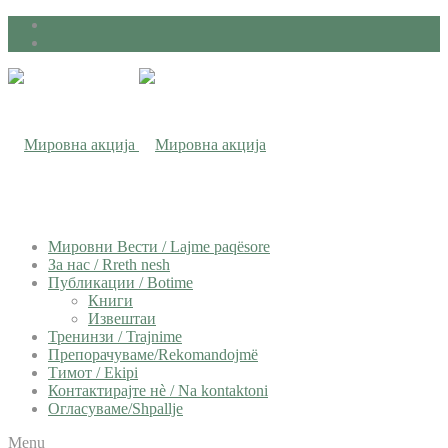
Мировни Вести / Lajme paqësore
За нас / Rreth nesh
Публикации / Botime
Книги
Извештаи
Тренинзи / Trajnime
Препорачуваме/Rekomandojmë
Тимот / Ekipi
Контактирајте нѐ / Na kontaktoni
Огласуваме/Shpallje
Menu