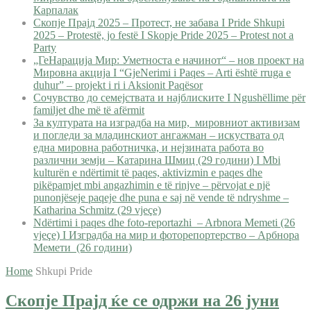
Карпалак
Скопје Прајд 2025 – Протест, не забава I Pride Shkupi
2025 – Protestë, jo festë I Skopje Pride 2025 – Protest not a
Party
„ГеНарација Мир: Уметноста е начинот“ – нов проект на
Мировна акција I “GjeNerimi i Paqes – Arti është rruga e
duhur” – projekt i ri i Aksionit Paqësor
Сочувство до семејствата и најблиските I Ngushëllime për
familjet dhe më të afërmit
За културата на изградба на мир, мировниот активизам
и погледи за младинскиот ангажман – искуствата од
една мировна работничка, и нејзината работа во
различни земји – Катарина Шмиц (29 години) I Mbi
kulturën e ndërtimit të paqes, aktivizmin e paqes dhe
pikëpamjet mbi angazhimin e të rinjve – përvojat e një
punonjëseje paqeje dhe puna e saj në vende të ndryshme –
Katharina Schmitz (29 vjeçe)
Ndërtimi i paqes dhe foto-reportazhi – Arbnora Memeti (26
vjeçe) I Изградба на мир и фоторепортерство – Арбнора
Мемети (26 години)
Home
Shkupi Pride
Скопје Прајд ќе се одржи на 26 јуни