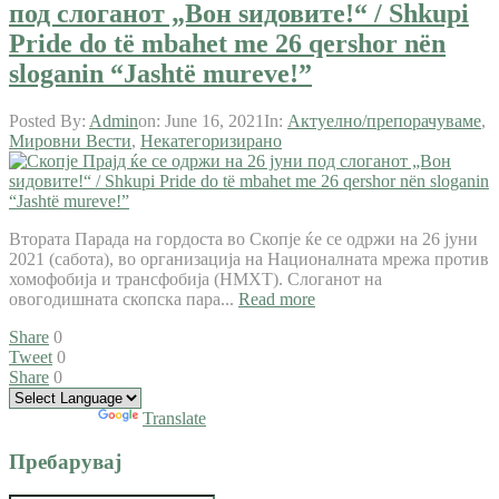
под слоганот „Вон ѕидовите!“ / Shkupi
Pride do të mbahet me 26 qershor nën
sloganin “Jashtë mureve!”
Posted By:
Admin
on:
June 16, 2021
In:
Актуелно/препорачуваме
,
Мировни Вести
,
Некатегоризирано
Втората Парада на гордоста во Скопје ќе се одржи на 26 јуни
2021 (сабота), во организација на Националната мрежа против
хомофобија и трансфобија (НМХТ). Слоганот на
овогодишната скопска пара...
Read more
Share
0
Tweet
0
Share
0
Powered by
Translate
Пребарувај