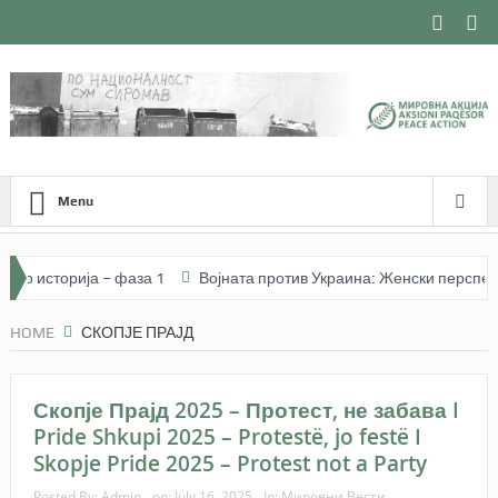
Menu
 историја – фаза 1
Војната против Украина: Женски перспективи
 Memeti (26 vjeçe) I Изградба на мир и фоторепортерство – Арбнора М
HOME
СКОПЈЕ ПРАЈД
Скопје Прајд 2025 – Протест, не забава I
Pride Shkupi 2025 – Protestë, jo festë I
Skopje Pride 2025 – Protest not a Party
Posted By:
Admin
on:
July 16, 2025
In:
Мировни Вести