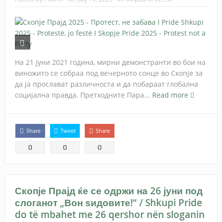
На 21 јуни 2021 година, мирни демонстранти во бои на
виножито се собраа под вечерното сонце во Скопје за
да ја прослават различноста и да побараат глобална
социјална правда. Претходните Пара...
Read more
Share
Tweet
Share
0
0
0
Скопје Прајд ќе се одржи на 26 јуни под
слоганот „Вон ѕидовите!“ / Shkupi Pride
do të mbahet me 26 qershor nën sloganin