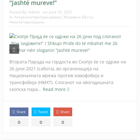
“Jashtë mureve!”
Posted By:
Admin
on:
June 16, 2021
In:
Актуелно/препорачуваме
,
Мировни Вести
,
Некатегоризирано
Втората Парада на гордоста во Скопје ќе се одржи на
26 јуни 2021 (сабота), во организација на
Националната мрежа против хомофобија и
трансфобија (НМХТ). Слоганот на овогодишната
скопска пара...
Read more
Share
Tweet
Share
0
0
0