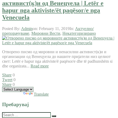
активист(к)и од Венецуела | Letër e
hapur nga aktiviste/ët paqësor/e nga
Venecuela
Posted By:
Admin
on:
February 11, 2019
In:
Актуелно/
препорачуваме
,
Мировни Вести
,
Некатегоризирано
Отворено писмо од мировни и ненасилни активист(к)и и
организации од Венецуела до нашите пријатели низ целиот
свет: Letër e hapur nga aktiviste/ë paqësor/e dhe të padhunshëm si
dhe organizata...
Read more
Share
0
Tweet
0
Share
0
Powered by
Translate
Пребарувај