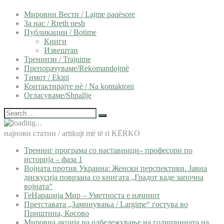
Мировни Вести / Lajme paqësore
За нас / Rreth nesh
Публикации / Botime
Книги
Извештаи
Тренинзи / Trajnime
Препорачуваме/Rekomandojmë
Тимот / Ekipi
Контактирајте нѐ / Na kontaktoni
Огласуваме/Shpallje
најнови статии / artikujt më të ri KËRKO
Тренинг програма со наставници– професори по
историја – фаза 1
Војната против Украина: Женски перспективи. Јавна
дискусија поврзана со книгата „Градот каде започна
војната“
ГеНарација Мир – Уметноста е начинот
Претставата „Заминувања / Largime“ гостува во
Приштина, Косово
Мировна акција на одбележување на годишнината на