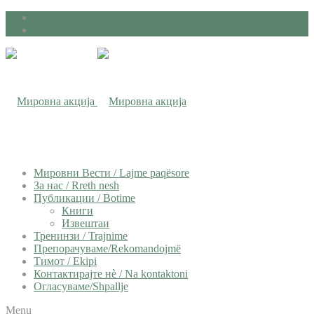
Мировни Вести / Lajme paqësore
За нас / Rreth nesh
Публикации / Botime
Книги
Извештаи
Тренинзи / Trajnime
Препорачуваме/Rekomandojmë
Тимот / Ekipi
Контактирајте нѐ / Na kontaktoni
Огласуваме/Shpallje
Menu