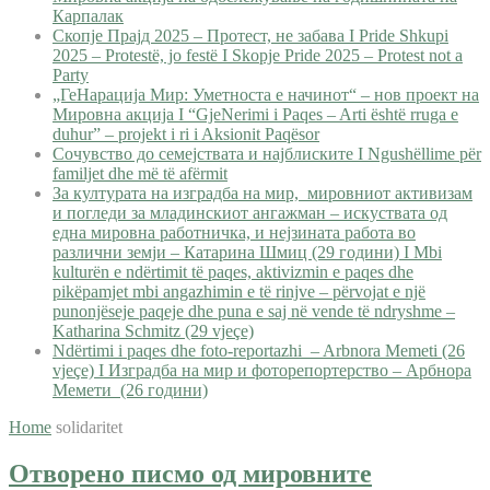
Карпалак
Скопје Прајд 2025 – Протест, не забава I Pride Shkupi
2025 – Protestë, jo festë I Skopje Pride 2025 – Protest not a
Party
„ГеНарација Мир: Уметноста е начинот“ – нов проект на
Мировна акција I “GjeNerimi i Paqes – Arti është rruga e
duhur” – projekt i ri i Aksionit Paqësor
Сочувство до семејствата и најблиските I Ngushëllime për
familjet dhe më të afërmit
За културата на изградба на мир, мировниот активизам
и погледи за младинскиот ангажман – искуствата од
една мировна работничка, и нејзината работа во
различни земји – Катарина Шмиц (29 години) I Mbi
kulturën e ndërtimit të paqes, aktivizmin e paqes dhe
pikëpamjet mbi angazhimin e të rinjve – përvojat e një
punonjëseje paqeje dhe puna e saj në vende të ndryshme –
Katharina Schmitz (29 vjeçe)
Ndërtimi i paqes dhe foto-reportazhi – Arbnora Memeti (26
vjeçe) I Изградба на мир и фоторепортерство – Арбнора
Мемети (26 години)
Home
solidaritet
Отворено писмо од мировните