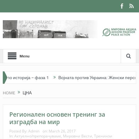
Menu
по историја – фаза 1
Војната против Украина: Женски перспектив
a Memeti (26 vjeçe) I Изградба на мир и фоторепортерство – Арбнора 
HOME
ЦНА
Регионален основен тренинг за
изградба на мир
Posted By:
Admin
on:
March 26, 2017
In:
Актуелно/препорачуваме
,
Мировни Вести
,
Тренинзи