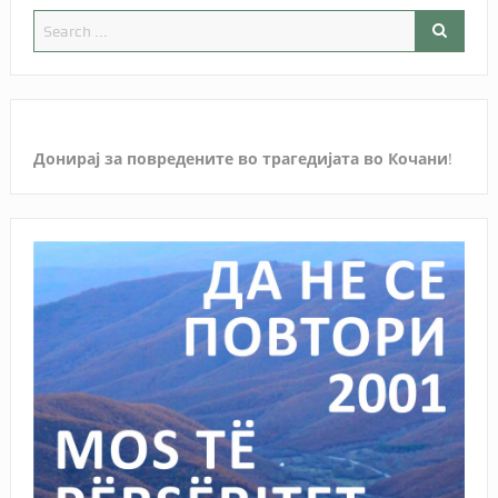
Донирај за повредените во трагедијата во Кочани
!