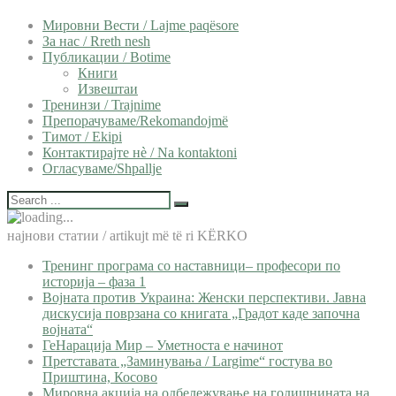
Мировни Вести / Lajme paqësore
За нас / Rreth nesh
Публикации / Botime
Книги
Извештаи
Тренинзи / Trajnime
Препорачуваме/Rekomandojmë
Тимот / Ekipi
Контактирајте нѐ / Na kontaktoni
Огласуваме/Shpallje
најнови статии / artikujt më të ri KËRKO
Тренинг програма со наставници– професори по
историја – фаза 1
Војната против Украина: Женски перспективи. Јавна
дискусија поврзана со книгата „Градот каде започна
војната“
ГеНарација Мир – Уметноста е начинот
Претставата „Заминувања / Largime“ гостува во
Приштина, Косово
Мировна акција на одбележување на годишнината на