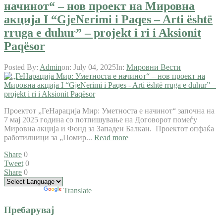
начинот“ – нов проект на Мировна
акција I “GjeNerimi i Paqes – Arti është
rruga e duhur” – projekt i ri i Aksionit
Paqësor
Posted By:
Admin
on:
July 04, 2025
In:
Мировни Вести
Проектот „ГеНарација Мир: Уметноста е начинот“ започна на
7 мај 2025 година со потпишување на Договорот помеѓу
Мировна акција и Фонд за Западен Балкан. Проектот опфаќа
работилници за „Помир...
Read more
Share
0
Tweet
0
Share
0
Powered by
Translate
Пребарувај