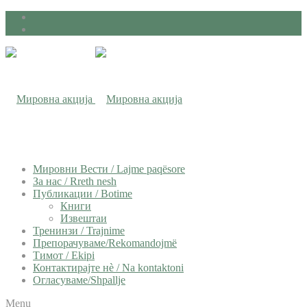
Мировни Вести / Lajme paqësore
За нас / Rreth nesh
Публикации / Botime
Книги
Извештаи
Тренинзи / Trajnime
Препорачуваме/Rekomandojmë
Тимот / Ekipi
Контактирајте нѐ / Na kontaktoni
Огласуваме/Shpallje
Menu