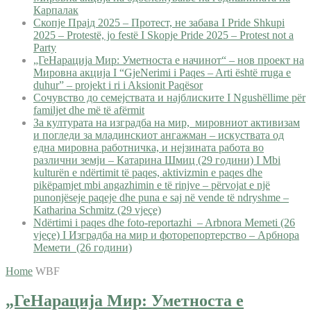
Карпалак
Скопје Прајд 2025 – Протест, не забава I Pride Shkupi
2025 – Protestë, jo festë I Skopje Pride 2025 – Protest not a
Party
„ГеНарација Мир: Уметноста е начинот“ – нов проект на
Мировна акција I “GjeNerimi i Paqes – Arti është rruga e
duhur” – projekt i ri i Aksionit Paqësor
Сочувство до семејствата и најблиските I Ngushëllime për
familjet dhe më të afërmit
За културата на изградба на мир, мировниот активизам
и погледи за младинскиот ангажман – искуствата од
една мировна работничка, и нејзината работа во
различни земји – Катарина Шмиц (29 години) I Mbi
kulturën e ndërtimit të paqes, aktivizmin e paqes dhe
pikëpamjet mbi angazhimin e të rinjve – përvojat e një
punonjëseje paqeje dhe puna e saj në vende të ndryshme –
Katharina Schmitz (29 vjeçe)
Ndërtimi i paqes dhe foto-reportazhi – Arbnora Memeti (26
vjeçe) I Изградба на мир и фоторепортерство – Арбнора
Мемети (26 години)
Home
WBF
„ГеНарација Мир: Уметноста е