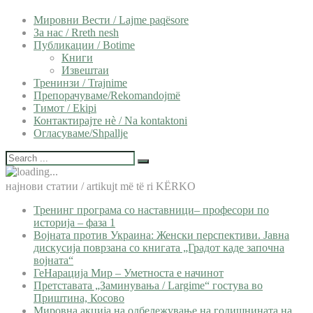
Мировни Вести / Lajme paqësore
За нас / Rreth nesh
Публикации / Botime
Книги
Извештаи
Тренинзи / Trajnime
Препорачуваме/Rekomandojmë
Тимот / Ekipi
Контактирајте нѐ / Na kontaktoni
Огласуваме/Shpallje
најнови статии / artikujt më të ri KËRKO
Тренинг програма со наставници– професори по
историја – фаза 1
Војната против Украина: Женски перспективи. Јавна
дискусија поврзана со книгата „Градот каде започна
војната“
ГеНарација Мир – Уметноста е начинот
Претставата „Заминувања / Largime“ гостува во
Приштина, Косово
Мировна акција на одбележување на годишнината на