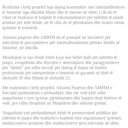
Realizimi i këtij projekti hap dialog konstruktiv mes mësimdhënësve
të historisë nga shkollat fillore dhe të mesme në shtet, i cili do të
vihet në funksion të krijimit të rekomandimeve për ndërtim të planit
arsimor për këtë lëndë, në të cilin do të përmbahen dhe nxiten vlerat
qytetare te nxënësit.
Aksioni paqësor dhe AMHM do të punojnë në iniciativë për
ndryshim të perceptimeve për interkulturalizmin përmes lëndës së
historisë, në shkolla.
Mendojmë se kjo lëndë është kyçe kur bëhet fjalë për ndërtim të
paqes, zvogëlimin dhe thyerjen e stereotipave dhe paragjykimeve
për “tjetrin” por edhe nevojë për dialog të hapur në fushën
profesionale për interpretimin e historisë së gjysmës së dytë të
shekullit 20 dhe fillimit të shekullit 21.
Me realizimin e këtij projekti, Aksioni Paqësor dhe AMHM e
forcojnë partneritetin e përbashkët, dhe me vetë këtë edhe
angazhimin e tyre qytetar, pjesëmarrjen dhe hapjen drejt bërësve të
vetë, por edhe shoqërisë në Maqedoni dhe sektorit qytetar.
Angazhimi ynë përfundimtarë është të promovojmë politikat për
ndërtim të paqes dhe kulturën e kujtimit mes organizatave qytetare,
institucioneve arsimore dhe institucioneve tjera relevante në shtet.