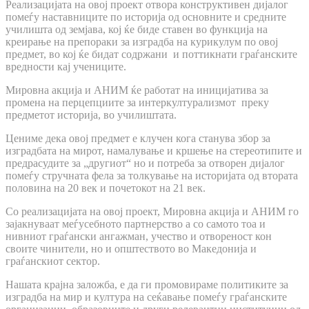
Реализацијата на овој проект отвора конструктивен дијалог
помеѓу наставниците по историја од основните и средните
училишта од земјава, кој ќе биде ставен во функција на
креирање на препораки за изградба на курикулум по овој
предмет, во кој ќе бидат содржани и поттикнати граѓанските
вредности кај учениците.
Мировна акција и АНИМ ќе работат на иницијатива за
промена на перцепциите за интеркултурализмот преку
предметот историја, во училиштата.
Цениме дека овој предмет е клучен кога станува збор за
изградбата на мирот, намалување и кршење на стереотипите и
предрасудите за „другиот“ но и потреба за отворен дијалог
помеѓу стручната фела за толкување на историјата од втората
половина на 20 век и почетокот на 21 век.
Со реализацијата на овој проект, Мировна акција и АНИМ го
зајакнуваат меѓусебното партнерство а со самото тоа и
нивниот граѓански ангажман, учество и отвореност кон
своите чинители, но и општеството во Македонија и
граѓанскиот сектор.
Нашата крајна заложба, е да ги промовираме политиките за
изградба на мир и култура на сеќавање помеѓу граѓанските