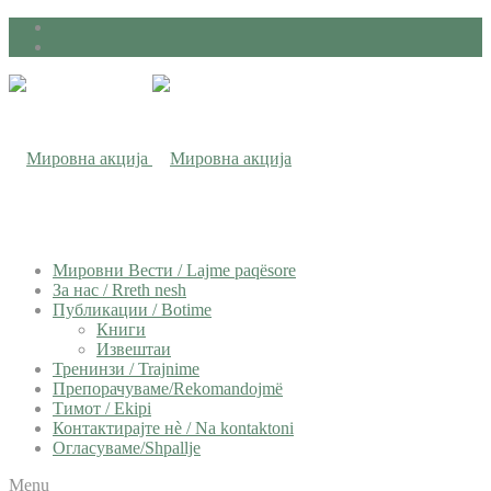
Мировни Вести / Lajme paqësore
За нас / Rreth nesh
Публикации / Botime
Книги
Извештаи
Тренинзи / Trajnime
Препорачуваме/Rekomandojmë
Тимот / Ekipi
Контактирајте нѐ / Na kontaktoni
Огласуваме/Shpallje
Menu