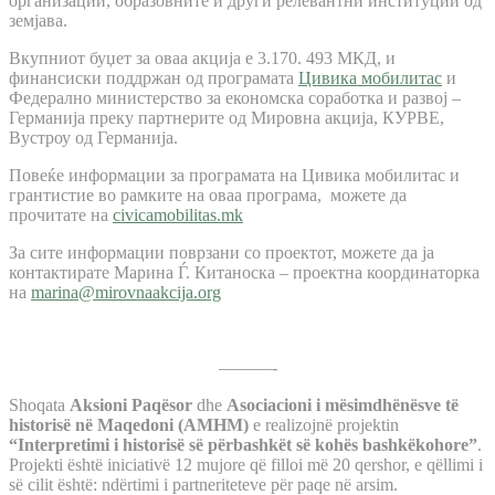
организации, образовните и други релевантни институции од
земјава.
Вкупниот буџет за оваа акција е 3.170. 493 МКД, и
финансиски поддржан од програмата
Цивика мобилитас
и
Федерално министерство за економска соработка и развој –
Германија преку партнерите од Мировна акција, КУРВЕ,
Вустроу од Германија.
Повеќе информации за програмата на Цивика мобилитас и
грантистие во рамките на оваа програма, можете да
прочитате на
civicamobilitas.mk
За сите информации поврзани со проектот, можете да ја
контактирате Марина Ѓ. Китаноска – проектна координаторка
на
marina@mirovnaakcija.org
———-
Shoqata
Aksioni Paqësor
dhe
Asociacioni i mësimdhënësve të
historisë në Maqedoni (AMHM)
e realizojnë projektin
“Interpretimi i historisë së përbashkët së kohës bashkëkohore”
.
Projekti është iniciativë 12 mujore që filloi më 20 qershor, e qëllimi i
së cilit është: ndërtimi i partneriteteve për paqe në arsim.