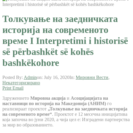
Толкување на заедничката
историја на современото
време I Interpretimi i historisë
së përbashkët së kohës
bashkëkohore
Posted By:
Admin
on:
July 16, 2020
In:
Мировни Вести
,
Некатегоризирано
Print
Email
Здружението
Мировна акција
и
Асоцијацијата на
наставници по историја на Македонија (АНИМ)
го
реализираат проектот
„Толкување на заедничката историја
на современото време“
. Проектот е 12 месечна иницијатива
која започна во јуни 2020, а чија цел е: Изградени партнерства
за мир во образованието.