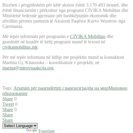
Buxheti i përgjithshëm për këtë aksion është 3.170.493 denarë, dhe
është financiarisht i përkrahur nga programi CIVIKA Mobilitas dhe
Ministrisë federale gjermane për bashkëpunim ekonomik dhe
zhvillim përmes partnerit të Aksionit Paqësor Kurve Wustrow nga
Gjermania.
Më tepër informata për programin e
CIVIKA Mobilitas
dhe
grantistët në kuadër të këtij programi mund të lexoni në
civikamobilitas.mk
Për më tepër informata në lidhje me projektin mund ta kontaktoni
Martina Gj. Kitanoska – koordinatore e projektit, në
marina@mirovnaakcija.org
.
Tags:
Arsimim për paqe
ndërtim i paqes
изградба на мир
Мировно
образование
Share
0
Tweet
0
Share
0
Share
Share
Powered by
Translate