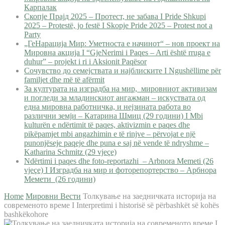
Карпалак
Скопје Прајд 2025 – Протест, не забава I Pride Shkupi
2025 – Protestë, jo festë I Skopje Pride 2025 – Protest not a
Party
„ГеНарација Мир: Уметноста е начинот“ – нов проект на
Мировна акција I “GjeNerimi i Paqes – Arti është rruga e
duhur” – projekt i ri i Aksionit Paqësor
Сочувство до семејствата и најблиските I Ngushëllime për
familjet dhe më të afërmit
За културата на изградба на мир, мировниот активизам
и погледи за младинскиот ангажман – искуствата од
една мировна работничка, и нејзината работа во
различни земји – Катарина Шмиц (29 години) I Mbi
kulturën e ndërtimit të paqes, aktivizmin e paqes dhe
pikëpamjet mbi angazhimin e të rinjve – përvojat e një
punonjëseje paqeje dhe puna e saj në vende të ndryshme –
Katharina Schmitz (29 vjeçe)
Ndërtimi i paqes dhe foto-reportazhi – Arbnora Memeti (26
vjeçe) I Изградба на мир и фоторепортерство – Арбнора
Мемети (26 години)
Home
Мировни Вести
Толкување на заедничката историја на
современото време I Interpretimi i historisë së përbashkët së kohës
bashkëkohore